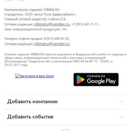
Наименование издания: VIBIRAI.RU
Учредитель: ООО «Алое Поле Адвертайзинг».
Главный сетевой редактор: Сайкин Е.Б.
vibirairu@yandex.ru
Сетевая редакция:
, +7 (351) 247-11-11.
Знак информационной продукции: 16+.
Телефон отдела продаж: 8 (917) 299-67-02
vibirairu@yandex.ru
Сетевая редакция:
Сетевое издание VIBIRAI.RU зарегистрировано в Федеральной службе по надзору в
сфере связи, информационных технологий и массовых коммуникаций
(Роскомнадзор). Свидетельство о регистрации СМИ ЭЛ № ФС 77 - 70345 от
20.07.2017 года
Добавить компанию
Добавить событие