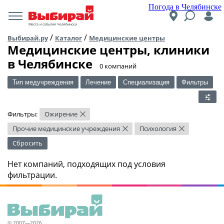
Погода в Челябинске
Места и события Челябинска
/
/
Выбирай.ру
Каталог
Медицинские центры
Медицинские центры, клиники
в Челябинске
​0 компаний
Тип медучреждения
Лечение
Специализация
Фильтры
Фильтры:
Ожирение
×
Прочие медицинские учреждения
Психология
×
×
Сбросить
Нет компаний, подходящих под условия
фильтрации.
© 2007—2026