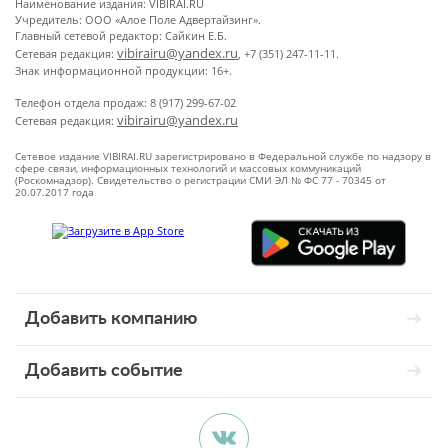
Наименование издания: VIBIRAI.RU
Учредитель: ООО «Алое Поле Адвертайзинг».
Главный сетевой редактор: Сайкин Е.Б.
vibirairu@yandex.ru
Сетевая редакция:
, +7 (351) 247-11-11.
Знак информационной продукции: 16+.
Телефон отдела продаж: 8 (917) 299-67-02
vibirairu@yandex.ru
Сетевая редакция:
Сетевое издание VIBIRAI.RU зарегистрировано в Федеральной службе по надзору в
сфере связи, информационных технологий и массовых коммуникаций
(Роскомнадзор). Свидетельство о регистрации СМИ ЭЛ № ФС 77 - 70345 от
20.07.2017 года
Добавить компанию
Добавить событие