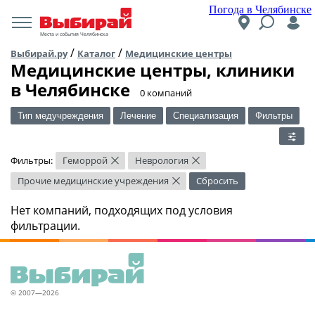
Погода в Челябинске
Места и события Челябинска
/
/
Выбирай.ру
Каталог
Медицинские центры
Медицинские центры, клиники
в Челябинске
​0 компаний
Тип медучреждения
Лечение
Специализация
Фильтры
Фильтры:
Геморрой
Неврология
×
×
Прочие медицинские учреждения
Сбросить
×
Нет компаний, подходящих под условия
фильтрации.
© 2007—2026