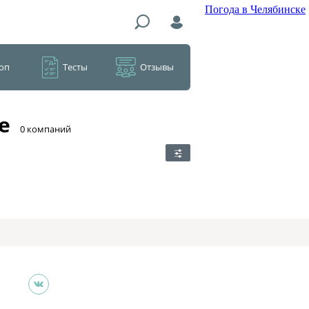
Погода в Челябинске
оп
Тесты
Отзывы
е
​0 компаний