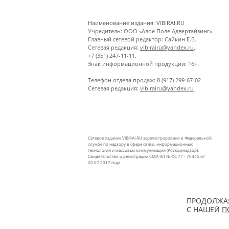
Наименование издания: VIBIRAI.RU
Учредитель: ООО «Алое Поле Адвертайзинг».
Главный сетевой редактор: Сайкин Е.Б.
Сетевая редакция:
vibirairu@yandex.ru
,
+7 (351) 247-11-11.
Знак информационной продукции: 16+.
Телефон отдела продаж: 8 (917) 299-67-02
Сетевая редакция:
vibirairu@yandex.ru
Сетевое издание VIBIRAI.RU зарегистрировано в Федеральной
службе по надзору в сфере связи, информационных
технологий и массовых коммуникаций (Роскомнадзор).
Свидетельство о регистрации СМИ ЭЛ № ФС 77 - 70345 от
20.07.2017 года
ПРОДОЛЖАЯ
С НАШЕЙ
П