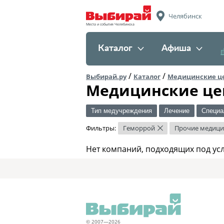
Челябинск
Места и события Челябинска
Каталог
Афиша
/
/
Выбирай.ру
Каталог
Медицинские ц
Медицинские це
Тип медучреждения
Лечение
Специа
Фильтры:
Геморрой
Прочие медици
×
Нет компаний, подходящих под ус
© 2007—2026