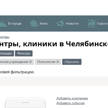
В городе
Кино
Новости
Гороск
ентры
нтры, клиники в Челябинск
лизация
Фильтры
нские учреждения
Психология
Сбросить
×
×
ловия фильтрации.
Добавить компанию
Добавить событие