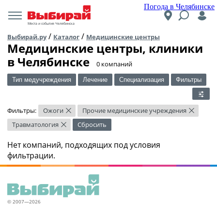
Погода в Челябинске
Места и события Челябинска
/
/
Выбирай.ру
Каталог
Медицинские центры
Медицинские центры, клиники
в Челябинске
​0 компаний
Тип медучреждения
Лечение
Специализация
Фильтры
Фильтры:
Ожоги
Прочие медицинские учреждения
×
×
Травматология
Сбросить
×
Нет компаний, подходящих под условия
фильтрации.
© 2007—2026