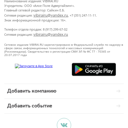
Наименование издания: VIBIRAI.RU
Учредитель: ООО «Алое Поле Адвертайзинг».
Главный сетевой редактор: Сайкин Е.Б.
vibirairu@yandex.ru
Сетевая редакция:
, +7 (351) 247-11-11.
Знак информационной продукции: 16+.
Телефон отдела продаж: 8 (917) 299-67-02
vibirairu@yandex.ru
Сетевая редакция:
Сетевое издание VIBIRAI.RU зарегистрировано в Федеральной службе по надзору в
сфере связи, информационных технологий и массовых коммуникаций
(Роскомнадзор). Свидетельство о регистрации СМИ ЭЛ № ФС 77 - 70345 от
20.07.2017 года
Добавить компанию
Добавить событие