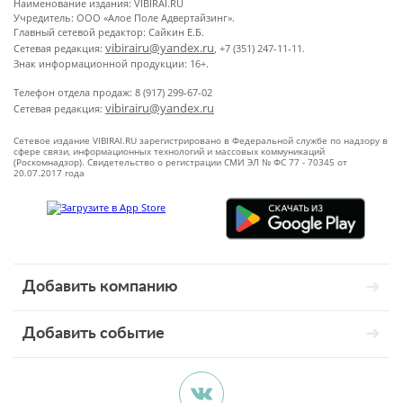
Наименование издания: VIBIRAI.RU
Учредитель: ООО «Алое Поле Адвертайзинг».
Главный сетевой редактор: Сайкин Е.Б.
vibirairu@yandex.ru
Сетевая редакция:
, +7 (351) 247-11-11.
Знак информационной продукции: 16+.
Телефон отдела продаж: 8 (917) 299-67-02
vibirairu@yandex.ru
Сетевая редакция:
Сетевое издание VIBIRAI.RU зарегистрировано в Федеральной службе по надзору в
сфере связи, информационных технологий и массовых коммуникаций
(Роскомнадзор). Свидетельство о регистрации СМИ ЭЛ № ФС 77 - 70345 от
20.07.2017 года
Добавить компанию
Добавить событие