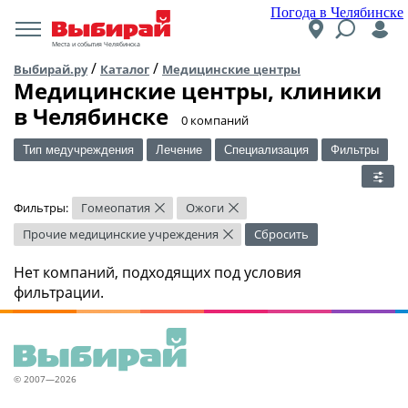
Погода в Челябинске
Места и события Челябинска
/
/
Выбирай.ру
Каталог
Медицинские центры
Медицинские центры, клиники
в Челябинске
​0 компаний
Тип медучреждения
Лечение
Специализация
Фильтры
Фильтры:
Гомеопатия
Ожоги
×
×
Прочие медицинские учреждения
Сбросить
×
Нет компаний, подходящих под условия
фильтрации.
© 2007—2026