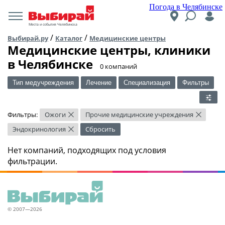
Погода в Челябинске
Места и события Челябинска
/
/
Выбирай.ру
Каталог
Медицинские центры
Медицинские центры, клиники
в Челябинске
​0 компаний
Тип медучреждения
Лечение
Специализация
Фильтры
Фильтры:
Ожоги
Прочие медицинские учреждения
×
×
Эндокринология
Сбросить
×
Нет компаний, подходящих под условия
фильтрации.
© 2007—2026