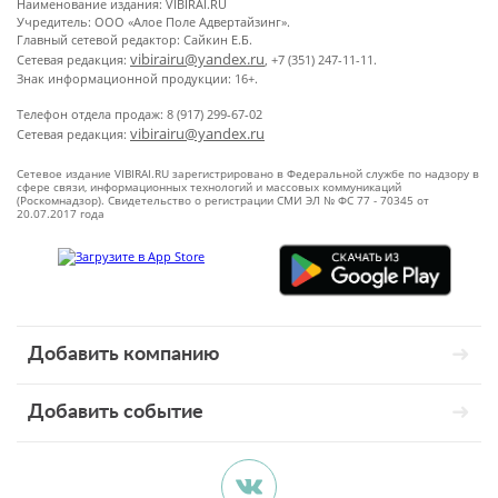
Наименование издания: VIBIRAI.RU
Учредитель: ООО «Алое Поле Адвертайзинг».
Главный сетевой редактор: Сайкин Е.Б.
vibirairu@yandex.ru
Сетевая редакция:
, +7 (351) 247-11-11.
Знак информационной продукции: 16+.
Телефон отдела продаж: 8 (917) 299-67-02
vibirairu@yandex.ru
Сетевая редакция:
Сетевое издание VIBIRAI.RU зарегистрировано в Федеральной службе по надзору в
сфере связи, информационных технологий и массовых коммуникаций
(Роскомнадзор). Свидетельство о регистрации СМИ ЭЛ № ФС 77 - 70345 от
20.07.2017 года
Добавить компанию
Добавить событие