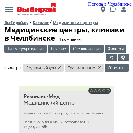
Погода в Челябинске
Места и события Челябинска
/
/
Выбирай.ру
Каталог
Медицинские центры
Медицинские центры, клиники
в Челябинске
​1 компания
Тип медучреждения
Лечение
Специализация
Фильтры
Фильтры:
Родильный дом
Травматология
Сбросить
×
×
Резонанс-Мед
Медицинский центр
Медицинская лаборатория, Гинекология, Медицинский центр
Челябинск, улица Машиностроителей, 16

+7 (351) 2201031