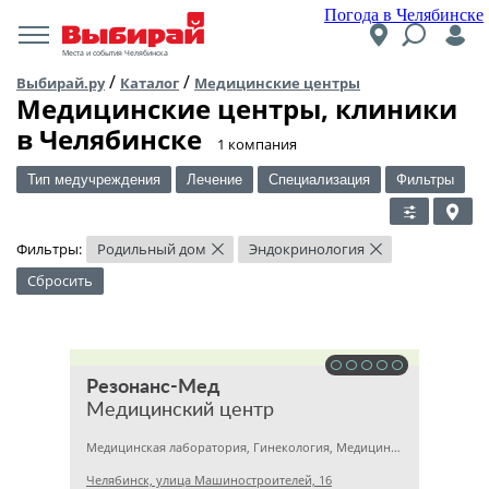
Погода в Челябинске
Места и события Челябинска
/
/
Выбирай.ру
Каталог
Медицинские центры
Медицинские центры, клиники
в Челябинске
​1 компания
Тип медучреждения
Лечение
Специализация
Фильтры
Фильтры:
Родильный дом
Эндокринология
×
×
Сбросить
Резонанс-Мед
Медицинский центр
Медицинская лаборатория, Гинекология, Медицинский центр
Челябинск, улица Машиностроителей, 16