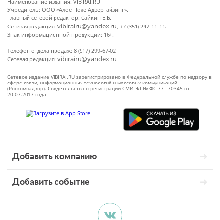
Наименование издания: VIBIRAI.RU
Учредитель: ООО «Алое Поле Адвертайзинг».
Главный сетевой редактор: Сайкин Е.Б.
vibirairu@yandex.ru
Сетевая редакция:
, +7 (351) 247-11-11.
Знак информационной продукции: 16+.
Телефон отдела продаж: 8 (917) 299-67-02
vibirairu@yandex.ru
Сетевая редакция:
Сетевое издание VIBIRAI.RU зарегистрировано в Федеральной службе по надзору в
сфере связи, информационных технологий и массовых коммуникаций
(Роскомнадзор). Свидетельство о регистрации СМИ ЭЛ № ФС 77 - 70345 от
20.07.2017 года
Добавить компанию
Добавить событие