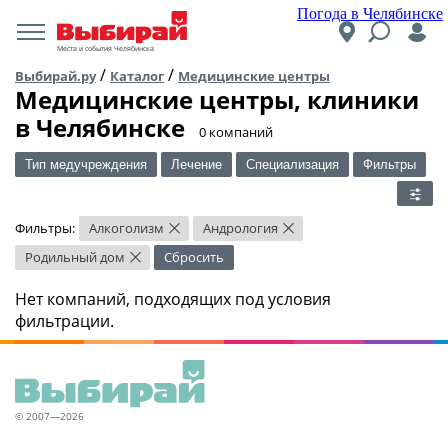
Погода в Челябинске
Места и события Челябинска
/
/
Выбирай.ру
Каталог
Медицинские центры
Медицинские центры, клиники
в Челябинске
​0 компаний
Тип медучреждения
Лечение
Специализация
Фильтры
Фильтры:
Алкоголизм
Андрология
×
×
Родильный дом
Сбросить
×
Нет компаний, подходящих под условия
фильтрации.
© 2007—2026