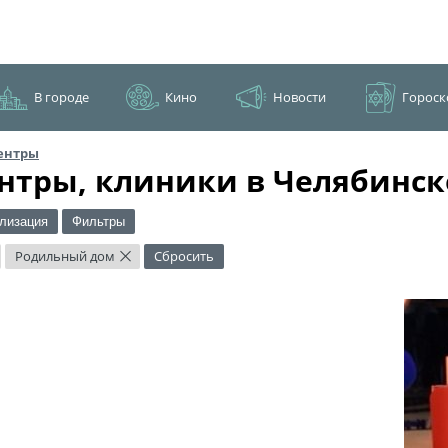
В городе
Кино
Новости
Гороск
ентры
нтры, клиники в Челябинск
лизация
Фильтры
Родильный дом
Сбросить
×