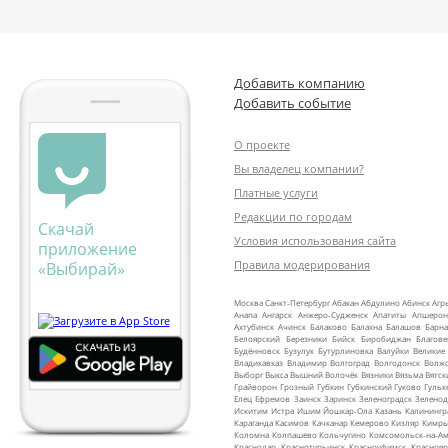
Добавить компанию
Добавить событие
О проекте
Вы владелец компании?
Платные услуги
Редакции по городам
Скачай
Условия использования сайта
приложение
Правила модерирования
«Выбирай»
Москва
Санкт‑Петербург
Абакан
Абдулино
Абинск
Агр
Анапа
Ангарск
Анжеро‑Судженск
Апатиты
Апшерон
Ахтубинск
Ачинск
Балаково
Балахна
Балашов
Барна
Белоярский
Березники
Бийск
Биробиджан
Благов
Будённовск
Бузулук
Бутурлиновка
Валуйки
Великие
Владикавказ
Владимир
Волгоград
Волгодонск
Волж
Выборг
Выкса
Вышний Волочёк
Вязники
Вязьма
Вятск
Грайворон
Грозный
Губкин
Губкинский
Гуково
Гульк
Елец
Ефремов
Заинск
Заринск
Зеленоградск
Зеленод
Искитим
Истра
Ишим
Йошкар‑Ола
Казань
Калинингр
Караганда
Касимов
Качканар
Кемерово
Кизляр
Кимр
Коломна
Колпашево
Кольчугино
Комсомольск‑на‑Ам
Краснодар
Краснотурьинск
Красноуфимск
Краснояр