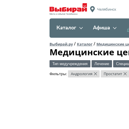
Челябинск
Места и события Челябинска
Каталог
Афиша
/
/
Выбирай.ру
Каталог
Медицинские ц
Медицинские це
Тип медучреждения
Лечение
Специа
Фильтры:
Андрология
Простатит
×
×