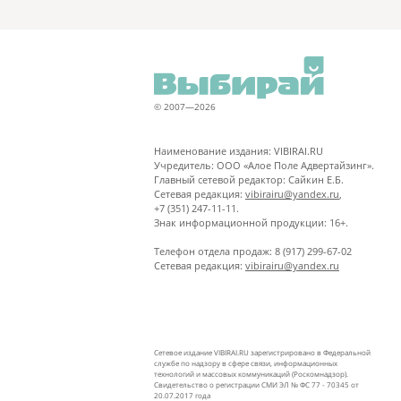
© 2007—2026
Наименование издания: VIBIRAI.RU
Учредитель: ООО «Алое Поле Адвертайзинг».
Главный сетевой редактор: Сайкин Е.Б.
Сетевая редакция:
vibirairu@yandex.ru
,
+7 (351) 247-11-11.
Знак информационной продукции: 16+.
Телефон отдела продаж: 8 (917) 299-67-02
Сетевая редакция:
vibirairu@yandex.ru
Сетевое издание VIBIRAI.RU зарегистрировано в Федеральной
службе по надзору в сфере связи, информационных
технологий и массовых коммуникаций (Роскомнадзор).
Свидетельство о регистрации СМИ ЭЛ № ФС 77 - 70345 от
20.07.2017 года