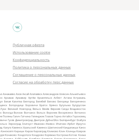
Публичная оферта
Использование cookie
Конфиденциальность
Политика о персональных данных
Соглашение о персональных данных
Согласие на обработку перс.данных
ыз
Азнакаево
Азов
Аксай
Алапаевск
Александров
Алексин
Альметьевск
ск
Арзамас
Армавир
Артём
Архангельск
Асбест
Астана
Астрахань
ул
Белая Калитва
Белгород
Белебей
Белово
Белорецк
Белореченск
ещенск
Богородицк
Боровичи
Братск
Брянск
Бугульма
Бугуруслан
 Луки
Великий Новгород
Вельск
Венёв
Верхняя Салда
Владивосток
ск
Вологда
Волхов
Волчанск
Вольск
Воронеж
Воскресенск
Воткинск
ие Поляны
Галич
Гатчина
Геленджик
Глазов
Горно‑Алтайск
Гороховец
евичи
Гусев
Димитровград
Дмитров
Дубна
Ейск
Екатеринбург
Елабуга
ольск
Зерноград
Златоуст
Иваново
Ижевск
Ипатово
Ирбит
Иркутск
ад
Калуга
Каменск‑Уральский
Каменск‑Шахтинский
Кандалакша
Канск
ы
Кингисепп
Кириши
Киров
Кировград
Климово
Клин
Клинцы
Ковров
уре
Конаково
Кондопога
Кондрово
Коряжма
Кострома
Котлас
Кохма
ск
Кузнецк
Куйбышев
Кулебаки
Кумертау
Курган
Курганинск
Курск