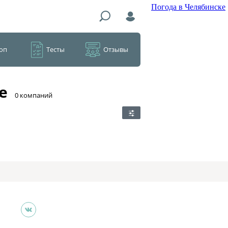
Погода в Челябинске
оп
Тесты
Отзывы
е
​0 компаний