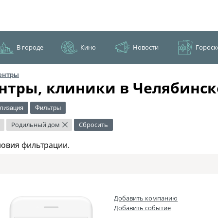
В городе
Кино
Новости
Гороск
ентры
нтры, клиники в Челябинск
лизация
Фильтры
Родильный дом
Сбросить
×
×
ловия фильтрации.
Добавить компанию
Добавить событие