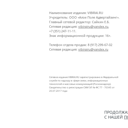
Наименование издания: VIBIRAI.RU
Учредитель: ООО «Алое Поле Адвертайзинг».
Главный сетевой редактор: Сайкин Е.Б.
Сетевая редакция:
vibirairu@yandex.ru
,
+7 (351) 247-11-11.
Знак информационной продукции: 16+.
Телефон отдела продаж: 8 (917) 299-67-02
Сетевая редакция:
vibirairu@yandex.ru
Сетевое издание VIBIRAI.RU зарегистрировано в Федеральной
службе по надзору в сфере связи, информационных
технологий и массовых коммуникаций (Роскомнадзор).
Свидетельство о регистрации СМИ ЭЛ № ФС 77 - 70345 от
20.07.2017 года
ПРОДОЛЖАЯ
С НАШЕЙ
П