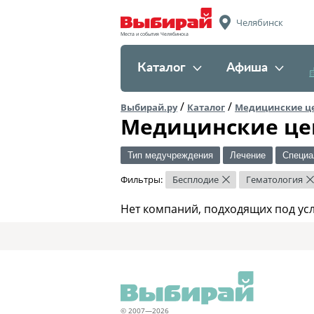
Челябинск
Места и события Челябинска
Каталог
Афиша
/
/
Выбирай.ру
Каталог
Медицинские ц
Медицинские це
Тип медучреждения
Лечение
Специа
Фильтры:
Бесплодие
Гематология
×
Нет компаний, подходящих под ус
© 2007—2026