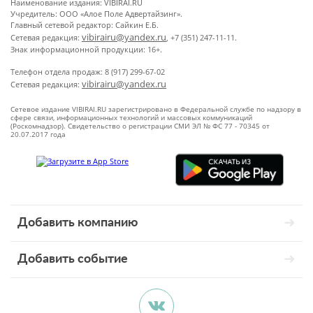
Наименование издания: VIBIRAI.RU
Учредитель: ООО «Алое Поле Адвертайзинг».
Главный сетевой редактор: Сайкин Е.Б.
vibirairu@yandex.ru
Сетевая редакция:
, +7 (351) 247-11-11.
Знак информационной продукции: 16+.
Телефон отдела продаж: 8 (917) 299-67-02
vibirairu@yandex.ru
Сетевая редакция:
Сетевое издание VIBIRAI.RU зарегистрировано в Федеральной службе по надзору в
сфере связи, информационных технологий и массовых коммуникаций
(Роскомнадзор). Свидетельство о регистрации СМИ ЭЛ № ФС 77 - 70345 от
20.07.2017 года
Добавить компанию
Добавить событие