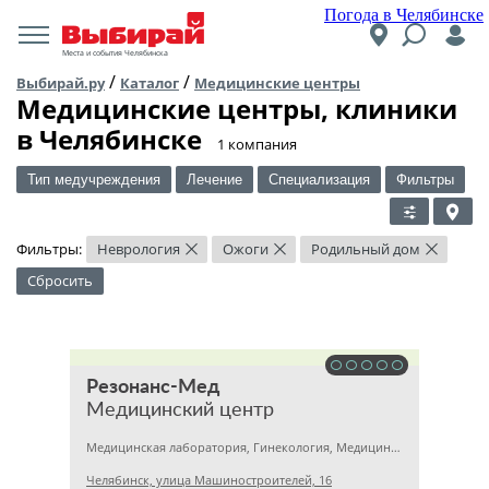
Погода в Челябинске
Места и события Челябинска
/
/
Выбирай.ру
Каталог
Медицинские центры
Медицинские центры, клиники
в Челябинске
​1 компания
Тип медучреждения
Лечение
Специализация
Фильтры
Фильтры:
Неврология
Ожоги
Родильный дом
×
×
×
Сбросить
Резонанс-Мед
Медицинский центр
Медицинская лаборатория, Гинекология, Медицинский центр
Челябинск, улица Машиностроителей, 16