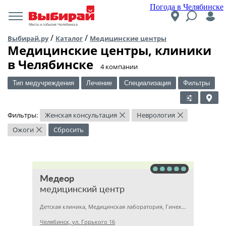
Погода в Челябинске
Места и события Челябинска
/
/
Выбирай.ру
Каталог
Медицинские центры
Медицинские центры, клиники
в Челябинске
​4 компании
Тип медучреждения
Лечение
Специализация
Фильтры
Фильтры:
Женская консультация
Неврология
×
×
Ожоги
Сбросить
×
Медеор
медицинский центр
Детская клиника, Медицинская лаборатория, Гинекология
Челябинск, ул. Горького 16