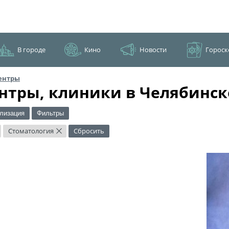
В городе
Кино
Новости
Гороск
ентры
нтры, клиники в Челябинск
лизация
Фильтры
Стоматология
Сбросить
×