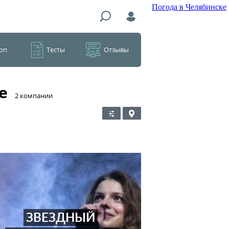
Погода в Челябинске
оп
Тесты
Отзывы
е
​2 компании
ЗВЕЗДНЫЙ