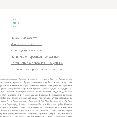
Публичная оферта
Использование cookie
Конфиденциальность
Политика о персональных данных
Соглашение о персональных данных
Согласие на обработку перс.данных
ыз
Азнакаево
Азов
Аксай
Алапаевск
Александров
Алексин
Альметьевск
ск
Арзамас
Армавир
Артём
Архангельск
Асбест
Астана
Астрахань
ул
Белая Калитва
Белгород
Белебей
Белово
Белорецк
Белореченск
ещенск
Богородицк
Боровичи
Братск
Брянск
Бугульма
Бугуруслан
 Луки
Великий Новгород
Вельск
Венёв
Верхняя Салда
Владивосток
ск
Вологда
Волхов
Волчанск
Вольск
Воронеж
Воскресенск
Воткинск
ие Поляны
Галич
Гатчина
Геленджик
Глазов
Горно‑Алтайск
Гороховец
евичи
Гусев
Димитровград
Дмитров
Дубна
Ейск
Екатеринбург
Елабуга
ольск
Зерноград
Златоуст
Иваново
Ижевск
Ипатово
Ирбит
Иркутск
ад
Калуга
Каменск‑Уральский
Каменск‑Шахтинский
Кандалакша
Канск
ы
Кингисепп
Кириши
Киров
Кировград
Климово
Клин
Клинцы
Ковров
уре
Конаково
Кондопога
Кондрово
Коряжма
Кострома
Котлас
Кохма
ск
Кузнецк
Куйбышев
Кулебаки
Кумертау
Курган
Курганинск
Курск