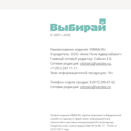
© 2007—2026
Наименование издания: VIBIRAI.RU
Учредитель: ООО «Алое Поле Адвертайзинг».
Главный сетевой редактор: Сайкин Е.Б.
Сетевая редакция:
vibirairu@yandex.ru
,
+7 (351) 247-11-11.
Знак информационной продукции: 16+.
Телефон отдела продаж: 8 (917) 299-67-02
Сетевая редакция:
vibirairu@yandex.ru
Сетевое издание VIBIRAI.RU зарегистрировано в Федеральной
службе по надзору в сфере связи, информационных
технологий и массовых коммуникаций (Роскомнадзор).
Свидетельство о регистрации СМИ ЭЛ № ФС 77 - 70345 от
20.07.2017 года