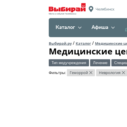
Челябинск
Места и события Челябинска
Каталог
Афиша
/
/
Выбирай.ру
Каталог
Медицинские ц
Медицинские це
Тип медучреждения
Лечение
Специа
Фильтры:
Геморрой
Неврология
×
×