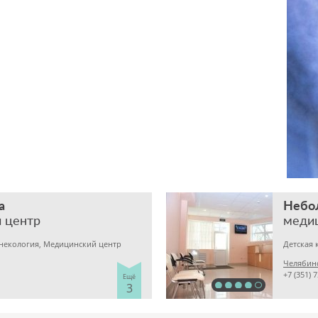
а
Небо
 центр
меди
инекология, Медицинский центр
Челябинс
+7 (351) 
Ещё
3