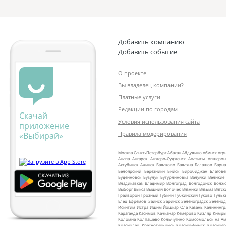
Добавить компанию
Добавить событие
О проекте
Вы владелец компании?
Платные услуги
Редакции по городам
Скачай
Условия использования сайта
приложение
Правила модерирования
«Выбирай»
Москва
Санкт‑Петербург
Абакан
Абдулино
Абинск
Агр
Анапа
Ангарск
Анжеро‑Судженск
Апатиты
Апшерон
Ахтубинск
Ачинск
Балаково
Балахна
Балашов
Барна
Белоярский
Березники
Бийск
Биробиджан
Благов
Будённовск
Бузулук
Бутурлиновка
Валуйки
Великие
Владикавказ
Владимир
Волгоград
Волгодонск
Волж
Выборг
Выкса
Вышний Волочёк
Вязники
Вязьма
Вятск
Грайворон
Грозный
Губкин
Губкинский
Гуково
Гульк
Елец
Ефремов
Заинск
Заринск
Зеленоградск
Зеленод
Искитим
Истра
Ишим
Йошкар‑Ола
Казань
Калинингр
Караганда
Касимов
Качканар
Кемерово
Кизляр
Кимр
Коломна
Колпашево
Кольчугино
Комсомольск‑на‑Ам
Краснодар
Краснотурьинск
Красноуфимск
Краснояр