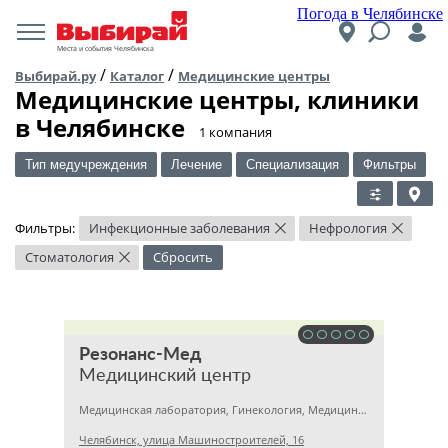
Погода в Челябинске
Места и события Челябинска
/
/
Выбирай.ру
Каталог
Медицинские центры
Медицинские центры, клиники
в Челябинске
​1 компания
Тип медучреждения
Лечение
Специализация
Фильтры
Фильтры:
Инфекционные заболевания
Нефрология
×
×
Стоматология
Сбросить
×
Резонанс-Мед
Медицинский центр
Медицинская лаборатория, Гинекология, Медицинский центр
Челябинск, улица Машиностроителей, 16