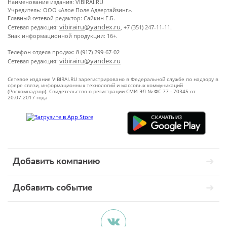
Наименование издания: VIBIRAI.RU
Учредитель: ООО «Алое Поле Адвертайзинг».
Главный сетевой редактор: Сайкин Е.Б.
vibirairu@yandex.ru
Сетевая редакция:
, +7 (351) 247-11-11.
Знак информационной продукции: 16+.
Телефон отдела продаж: 8 (917) 299-67-02
vibirairu@yandex.ru
Сетевая редакция:
Сетевое издание VIBIRAI.RU зарегистрировано в Федеральной службе по надзору в
сфере связи, информационных технологий и массовых коммуникаций
(Роскомнадзор). Свидетельство о регистрации СМИ ЭЛ № ФС 77 - 70345 от
20.07.2017 года
Добавить компанию
Добавить событие