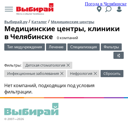
Погода в Челябинске
Места и события Челябинска
/
/
Выбирай.ру
Каталог
Медицинские центры
Медицинские центры, клиники
в Челябинске
​0 компаний
Тип медучреждения
Лечение
Специализация
Фильтры
Фильтры:
Детская стоматология
×
Инфекционные заболевания
Нефрология
Сбросить
×
×
Нет компаний, подходящих под условия
фильтрации.
© 2007—2026