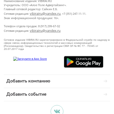
Наименование издания: VIBIRAI.RU
Учредитель: ООО «Алое Поле Адвертайзинг».
Главный сетевой редактор: Сайкин Е.Б.
vibirairu@yandex.ru
Сетевая редакция:
, +7 (351) 247-11-11.
Знак информационной продукции: 16+.
Телефон отдела продаж: 8 (917) 299-67-02
vibirairu@yandex.ru
Сетевая редакция:
Сетевое издание VIBIRAI.RU зарегистрировано в Федеральной службе по надзору в
сфере связи, информационных технологий и массовых коммуникаций
(Роскомнадзор). Свидетельство о регистрации СМИ ЭЛ № ФС 77 - 70345 от
20.07.2017 года
Добавить компанию
Добавить событие