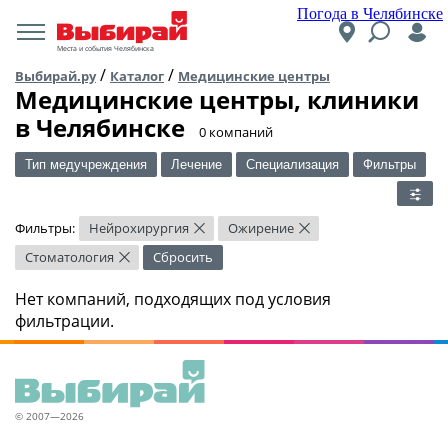
Погода в Челябинске
Места и события Челябинска
/
/
Выбирай.ру
Каталог
Медицинские центры
Медицинские центры, клиники
в Челябинске
​0 компаний
Тип медучреждения
Лечение
Специализация
Фильтры
Фильтры:
Нейрохирургия
Ожирение
×
×
Стоматология
Сбросить
×
Нет компаний, подходящих под условия
фильтрации.
© 2007—2026