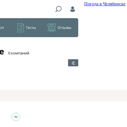
Погода в Челябинске
оп
Тесты
Отзывы
е
​0 компаний