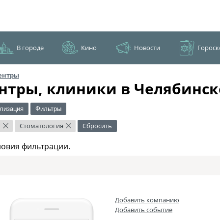
В городе
Кино
Новости
Гороск
ентры
нтры, клиники в Челябинск
лизация
Фильтры
т
Стоматология
Сбросить
×
×
ловия фильтрации.
Добавить компанию
Добавить событие