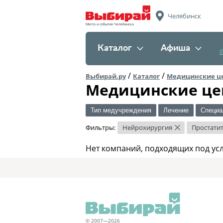
Челябинск
Места и события Челябинска
Каталог
Афиша
/
/
Выбирай.ру
Каталог
Медицинские ц
Медицинские це
Тип медучреждения
Лечение
Специа
Фильтры:
Нейрохирургия
Простати
×
Нет компаний, подходящих под ус
© 2007—2026