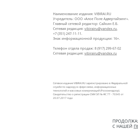
Наименование издания: VIBIRAI.RU
Учредитель: ООО «Алое Поле Адвертайзинг».
Главный сетевой редактор: Сайкин Е.Б.
Сетевая редакция:
vibirairu@yandex.ru
,
+7 (351) 247-11-11.
Знак информационной продукции: 16+.
Телефон отдела продаж: 8 (917) 299-67-02
Сетевая редакция:
vibirairu@yandex.ru
Сетевое издание VIBIRAI.RU зарегистрировано в Федеральной
службе по надзору в сфере связи, информационных
технологий и массовых коммуникаций (Роскомнадзор).
Свидетельство о регистрации СМИ ЭЛ № ФС 77 - 70345 от
20.07.2017 года
ПРОДОЛЖАЯ
С НАШЕЙ
П