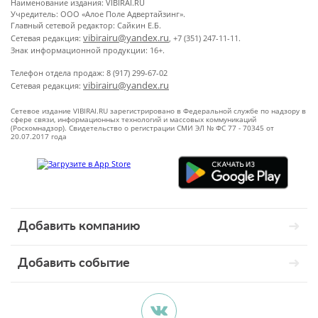
Наименование издания: VIBIRAI.RU
Учредитель: ООО «Алое Поле Адвертайзинг».
Главный сетевой редактор: Сайкин Е.Б.
vibirairu@yandex.ru
Сетевая редакция:
, +7 (351) 247-11-11.
Знак информационной продукции: 16+.
Телефон отдела продаж: 8 (917) 299-67-02
vibirairu@yandex.ru
Сетевая редакция:
Сетевое издание VIBIRAI.RU зарегистрировано в Федеральной службе по надзору в
сфере связи, информационных технологий и массовых коммуникаций
(Роскомнадзор). Свидетельство о регистрации СМИ ЭЛ № ФС 77 - 70345 от
20.07.2017 года
Добавить компанию
Добавить событие