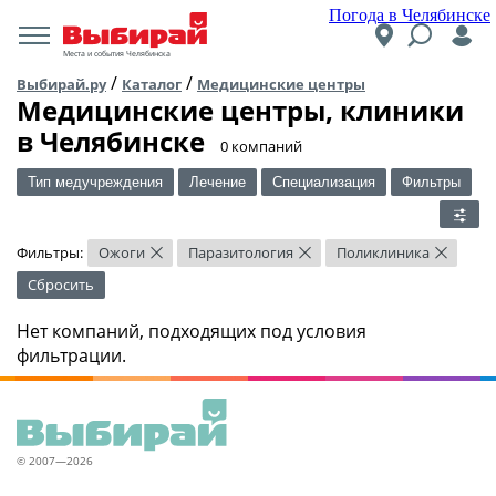
Погода в Челябинске
Места и события Челябинска
/
/
Выбирай.ру
Каталог
Медицинские центры
Медицинские центры, клиники
в Челябинске
​0 компаний
Тип медучреждения
Лечение
Специализация
Фильтры
Фильтры:
Ожоги
Паразитология
Поликлиника
×
×
×
Сбросить
Нет компаний, подходящих под условия
фильтрации.
© 2007—2026