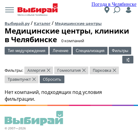
Погода в Челябинске
Места и события Челябинска
/
/
Выбирай.ру
Каталог
Медицинские центры
Медицинские центры, клиники
в Челябинске
​0 компаний
Тип медучреждения
Лечение
Специализация
Фильтры
Фильтры:
Аллергия
Гомеопатия
Парковка
×
×
×
Травмпункт
Сбросить
×
Нет компаний, подходящих под условия
фильтрации.
© 2007—2026