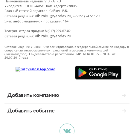
Наименование издания: VIBIRAI.RU
Учредитель: ООО «Алое Поле Адвертайзинг».
Главный сетевой редактор: Сайкин Е.Б.
vibirairu@yandex.ru
Сетевая редакция:
, +7 (351) 247-11-11.
Знак информационной продукции: 16+.
Телефон отдела продаж: 8 (917) 299-67-02
vibirairu@yandex.ru
Сетевая редакция:
Сетевое издание VIBIRAI.RU зарегистрировано в Федеральной службе по надзору в
сфере связи, информационных технологий и массовых коммуникаций
(Роскомнадзор). Свидетельство о регистрации СМИ ЭЛ № ФС 77 - 70345 от
20.07.2017 года
Добавить компанию
Добавить событие