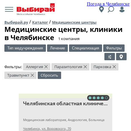
Погода в Челябинске
Места и события Челябинска
/
/
Выбирай.ру
Каталог
Медицинские центры
Медицинские центры, клиники
в Челябинске
​1 компания
Тип медучреждения
Лечение
Специализация
Фильтры
Фильтры:
Аллергия
Паразитология
Парковка
×
×
×
Травмпункт
Сбросить
×
Челябинская областная клиническая больница
Медицинская лаборатория, Андрология, Больница
Челябинск, ул. Воровского, 70