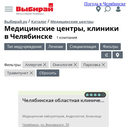
Погода в Челябинске
Места и события Челябинска
/
/
Выбирай.ру
Каталог
Медицинские центры
Медицинские центры, клиники
в Челябинске
​1 компания
Тип медучреждения
Лечение
Специализация
Фильтры
Фильтры:
Аллергия
Онкология
Парковка
×
×
×
Травмпункт
Сбросить
×
Челябинская областная клиническая больница
Медицинская лаборатория, Андрология, Больница
Челябинск, ул. Воровского, 70