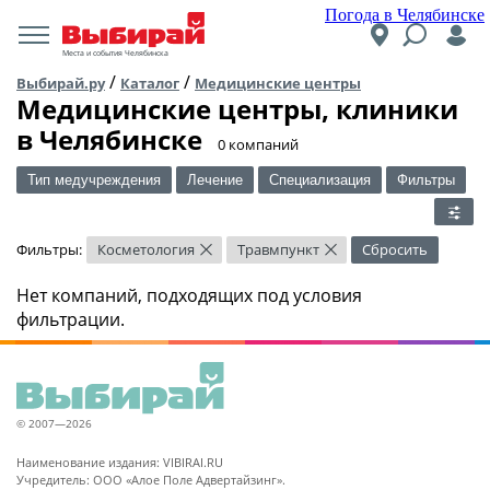
Погода в Челябинске
Места и события Челябинска
/
/
Выбирай.ру
Каталог
Медицинские центры
Медицинские центры, клиники
в Челябинске
​0 компаний
Тип медучреждения
Лечение
Специализация
Фильтры
Фильтры:
Косметология
Травмпункт
Сбросить
×
×
Нет компаний, подходящих под условия
фильтрации.
© 2007—2026
Наименование издания: VIBIRAI.RU
Учредитель: ООО «Алое Поле Адвертайзинг».