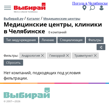
Погода в Челябинске
Места и события Челябинска
/
/
Выбирай.ру
Каталог
Медицинские центры
Медицинские центры, клиники
в Челябинске
​0 компаний
Тип медучреждения
Лечение
Специализация
Фильтры
Фильтры:
Андрология
Геморрой
Травмпункт
×
×
×
Сбросить
Нет компаний, подходящих под условия
фильтрации.
© 2007—2026