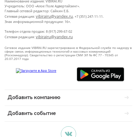
Наименование издания: VIBIRAI.RU
Учредитель: ООО «Алое Поле Адвертайзинг».
Главный сетевой редактор: Сайкин Е.Б.
vibirairu@yandex.ru
Сетевая редакция:
, +7 (351) 247-11-11.
Знак информационной продукции: 16+.
Телефон отдела продаж: 8 (917) 299-67-02
vibirairu@yandex.ru
Сетевая редакция:
Сетевое издание VIBIRAI.RU зарегистрировано в Федеральной службе по надзору в
сфере связи, информационных технологий и массовых коммуникаций
(Роскомнадзор). Свидетельство о регистрации СМИ ЭЛ № ФС 77 - 70345 от
20.07.2017 года
Добавить компанию
Добавить событие