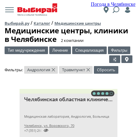
Погода в Челябинске
Места и события Челябинска
/
/
Выбирай.ру
Каталог
Медицинские центры
Медицинские центры, клиники
в Челябинске
​2 компании
Тип медучреждения
Лечение
Специализация
Фильтры
Фильтры:
Андрология
Травмпункт
Сбросить
×
×
Челябинская областная клиническая больница
Медицинская лаборатория, Андрология, Больница
Челябинск, ул. Воровского, 70

+7 (351) 2609824