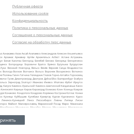
Публичная оферта
Использование cookie
Конфиденциальность
Политика о персональных данных
Соглашение о персональных данных
Согласие на обработку перс.данных
ыз
Азнакаево
Азов
Аксай
Алапаевск
Александров
Алексин
Альметьевск
ск
Арзамас
Армавир
Артём
Архангельск
Асбест
Астана
Астрахань
ул
Белая Калитва
Белгород
Белебей
Белово
Белорецк
Белореченск
ещенск
Богородицк
Боровичи
Братск
Брянск
Бугульма
Бугуруслан
 Луки
Великий Новгород
Вельск
Венёв
Верхняя Салда
Владивосток
ск
Вологда
Волхов
Волчанск
Вольск
Воронеж
Воскресенск
Воткинск
ие Поляны
Галич
Гатчина
Геленджик
Глазов
Горно‑Алтайск
Гороховец
евичи
Гусев
Димитровград
Дмитров
Дубна
Ейск
Екатеринбург
Елабуга
ольск
Зерноград
Златоуст
Иваново
Ижевск
Ипатово
Ирбит
Иркутск
ад
Калуга
Каменск‑Уральский
Каменск‑Шахтинский
Кандалакша
Канск
ы
Кингисепп
Кириши
Киров
Кировград
Климово
Клин
Клинцы
Ковров
уре
Конаково
Кондопога
Кондрово
Коряжма
Кострома
Котлас
Кохма
ск
Кузнецк
Куйбышев
Кулебаки
Кумертау
Курган
Курганинск
Курск
Ленинск‑Кузнецкий
Ленск
Лесосибирск
Ливны
Липецк
Лиски
огорск
Майкоп
Малоярославец
Мариинский Посад
Маркс
Махачкала
Михайловка
Мичуринск
Можайск
Моздок
Мончегорск
Муравленко
жные Челны
Надым
Назарово
Нальчик
Наро‑Фоминск
Нарьян‑Мар
текамск
Нефтеюганск
Нижневартовск
Нижнекамск
Нижнеудинск
инск
Новороссийск
Новосибирск
Ноябрьск
Нягань
Октябрьский
Омск
ринять
к
Павлово
Павловский Посад
Пенза
Первоуральск
Пермь
Почеп
Псков
Пыть‑Ях
Пятигорск
Ревда
Ржев
Рославль
Россошь
ат
Салехард
Сальск
Самара
Саранск
Саратов
Саров
Сасово
Сафоново
Сердобск
Серов
Славянск‑на‑Кубани
Смоленск
Снежинск
Сокол