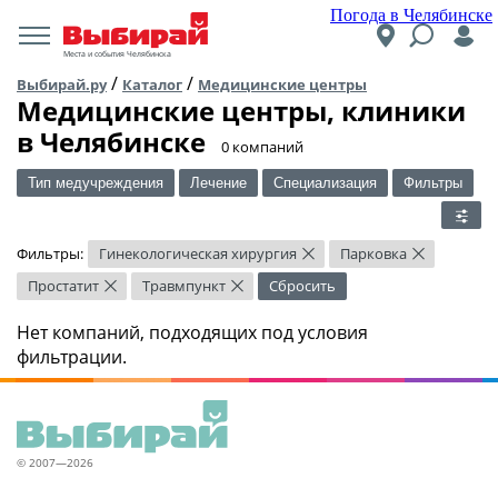
Погода в Челябинске
Места и события Челябинска
/
/
Выбирай.ру
Каталог
Медицинские центры
Медицинские центры, клиники
в Челябинске
​0 компаний
Тип медучреждения
Лечение
Специализация
Фильтры
Фильтры:
Гинекологическая хирургия
Парковка
×
×
Простатит
Травмпункт
Сбросить
×
×
Нет компаний, подходящих под условия
фильтрации.
© 2007—2026