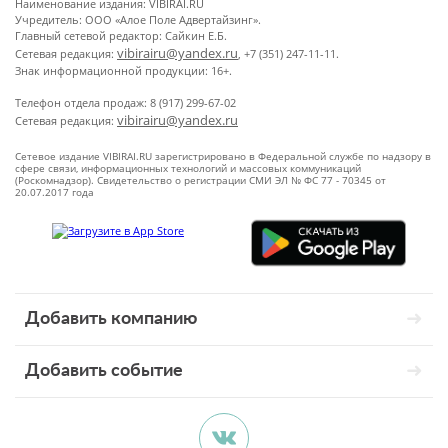
Наименование издания: VIBIRAI.RU
Учредитель: ООО «Алое Поле Адвертайзинг».
Главный сетевой редактор: Сайкин Е.Б.
vibirairu@yandex.ru
Сетевая редакция:
, +7 (351) 247-11-11.
Знак информационной продукции: 16+.
Телефон отдела продаж: 8 (917) 299-67-02
vibirairu@yandex.ru
Сетевая редакция:
Сетевое издание VIBIRAI.RU зарегистрировано в Федеральной службе по надзору в
сфере связи, информационных технологий и массовых коммуникаций
(Роскомнадзор). Свидетельство о регистрации СМИ ЭЛ № ФС 77 - 70345 от
20.07.2017 года
Добавить компанию
Добавить событие