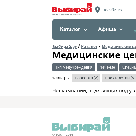
Челябинск
Места и события Челябинска
Каталог
Афиша
/
/
Выбирай.ру
Каталог
Медицинские ц
Медицинские це
Тип медучреждения
Лечение
Специа
Фильтры:
Парковка
Проктология
×
×
Нет компаний, подходящих под ус
© 2007—2026