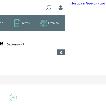
Погода в Челябинске
оп
Тесты
Отзывы
е
​0 компаний