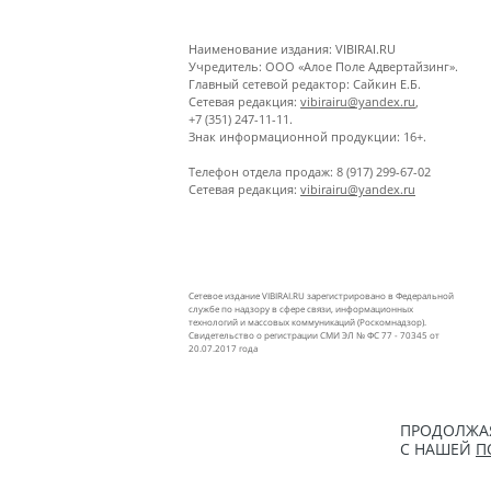
Наименование издания: VIBIRAI.RU
Учредитель: ООО «Алое Поле Адвертайзинг».
Главный сетевой редактор: Сайкин Е.Б.
Сетевая редакция:
vibirairu@yandex.ru
,
+7 (351) 247-11-11.
Знак информационной продукции: 16+.
Телефон отдела продаж: 8 (917) 299-67-02
Сетевая редакция:
vibirairu@yandex.ru
Сетевое издание VIBIRAI.RU зарегистрировано в Федеральной
службе по надзору в сфере связи, информационных
технологий и массовых коммуникаций (Роскомнадзор).
Свидетельство о регистрации СМИ ЭЛ № ФС 77 - 70345 от
20.07.2017 года
ПРОДОЛЖАЯ
С НАШЕЙ
П