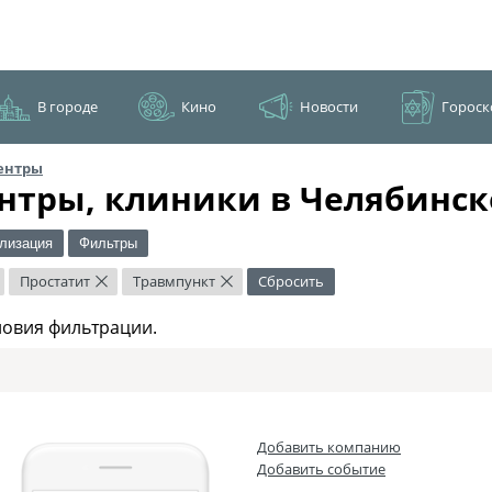
В городе
Кино
Новости
Гороск
ентры
нтры, клиники в Челябинск
лизация
Фильтры
Простатит
Травмпункт
Сбросить
×
×
ловия фильтрации.
Добавить компанию
Добавить событие