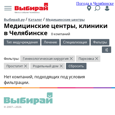
Погода в Челябинске
Места и события Челябинска
/
/
Выбирай.ру
Каталог
Медицинские центры
Медицинские центры, клиники
в Челябинске
​0 компаний
Тип медучреждения
Лечение
Специализация
Фильтры
Фильтры:
Гинекологическая хирургия
Парковка
×
×
Простатит
Родильный дом
Сбросить
×
×
Нет компаний, подходящих под условия
фильтрации.
© 2007—2026