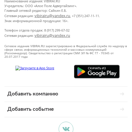
Наименование издания: VIBIRAI.RU
Учредитель: ООО «Алое Поле Адвертайзинг».
Главный сетевой редактор: Сайкин Е.Б.
vibirairu@yandex.ru
Сетевая редакция:
, +7 (351) 247-11-11.
Знак информационной продукции: 16+.
Телефон отдела продаж: 8 (917) 299-67-02
vibirairu@yandex.ru
Сетевая редакция:
Сетевое издание VIBIRAI.RU зарегистрировано в Федеральной службе по надзору в
сфере связи, информационных технологий и массовых коммуникаций
(Роскомнадзор). Свидетельство о регистрации СМИ ЭЛ № ФС 77 - 70345 от
20.07.2017 года
Добавить компанию
Добавить событие