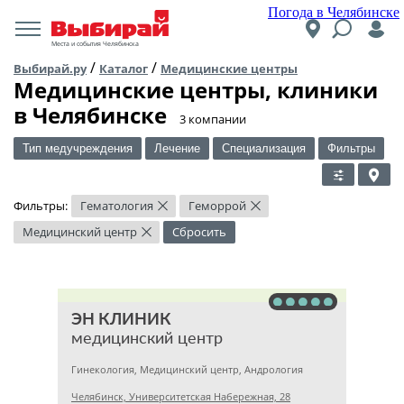
Погода в Челябинске
Места и события Челябинска
/
/
Выбирай.ру
Каталог
Медицинские центры
Медицинские центры, клиники
в Челябинске
​3 компании
Тип медучреждения
Лечение
Специализация
Фильтры
Фильтры:
Гематология
Геморрой
×
×
Медицинский центр
Сбросить
×
ЭН КЛИНИК
медицинский центр
Гинекология, Медицинский центр, Андрология
Челябинск, Университетская Набережная, 28