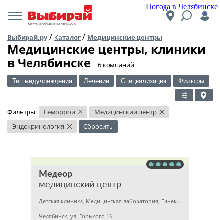
Погода в Челябинске
Места и события Челябинска
/
/
Выбирай.ру
Каталог
Медицинские центры
Медицинские центры, клиники
в Челябинске
​6 компаний
Тип медучреждения
Лечение
Специализация
Фильтры
Фильтры:
Геморрой
Медицинский центр
×
×
Эндокринология
Сбросить
×
Медеор
медицинский центр
Детская клиника, Медицинская лаборатория, Гинекология
Челябинск, ул. Горького 16