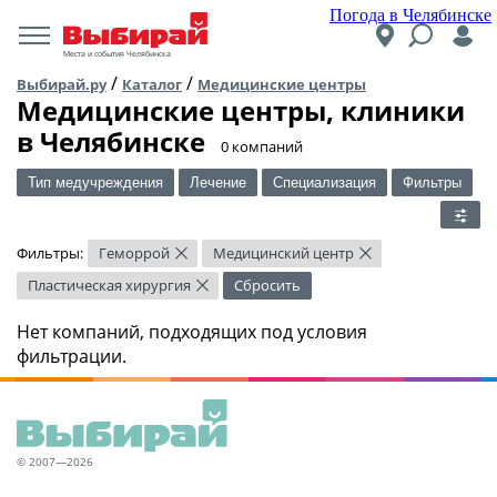
Погода в Челябинске
Места и события Челябинска
/
/
Выбирай.ру
Каталог
Медицинские центры
Медицинские центры, клиники
в Челябинске
​0 компаний
Тип медучреждения
Лечение
Специализация
Фильтры
Фильтры:
Геморрой
Медицинский центр
×
×
Пластическая хирургия
Сбросить
×
Нет компаний, подходящих под условия
фильтрации.
© 2007—2026