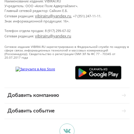
Наименование издания: VIBIRAI.RU
Учредитель: ООО «Алое Поле Адвертайзинг».
Главный сетевой редактор: Сайкин Е.Б.
vibirairu@yandex.ru
Сетевая редакция:
, +7 (351) 247-11-11.
Знак информационной продукции: 16+.
Телефон отдела продаж: 8 (917) 299-67-02
vibirairu@yandex.ru
Сетевая редакция:
Сетевое издание VIBIRAI.RU зарегистрировано в Федеральной службе по надзору в
сфере связи, информационных технологий и массовых коммуникаций
(Роскомнадзор). Свидетельство о регистрации СМИ ЭЛ № ФС 77 - 70345 от
20.07.2017 года
Добавить компанию
Добавить событие