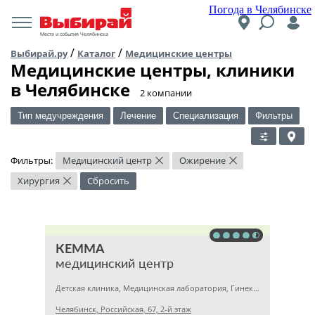
Погода в Челябинске
Места и события Челябинска
/
/
Выбирай.ру
Каталог
Медицинские центры
Медицинские центры, клиники
в Челябинске
​2 компании
Тип медучреждения
Лечение
Специализация
Фильтры
Фильтры:
Медицинский центр
Ожирение
×
×
Хирургия
Сбросить
×
КЕММА
медицинский центр
Детская клиника, Медицинская лаборатория, Гинекология
Челябинск, Российская, 67, 2-й этаж