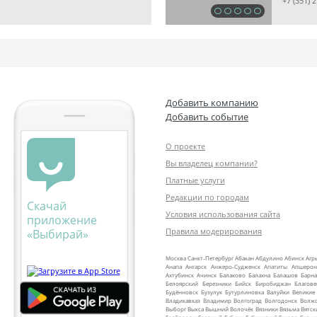
+7 (351) 
Добавить компанию
Добавить событие
О проекте
Вы владелец компании?
Платные услуги
Редакции по городам
Скачай
Условия использования сайта
приложение
Правила модерирования
«Выбирай»
Москва
Санкт‑Петербург
Абакан
Абдулино
Абинск
Агр
Анапа
Ангарск
Анжеро‑Судженск
Апатиты
Апшерон
Ахтубинск
Ачинск
Балаково
Балахна
Балашов
Барна
Белоярский
Березники
Бийск
Биробиджан
Благов
Будённовск
Бузулук
Бутурлиновка
Валуйки
Великие
Владикавказ
Владимир
Волгоград
Волгодонск
Волж
Выборг
Выкса
Вышний Волочёк
Вязники
Вязьма
Вятск