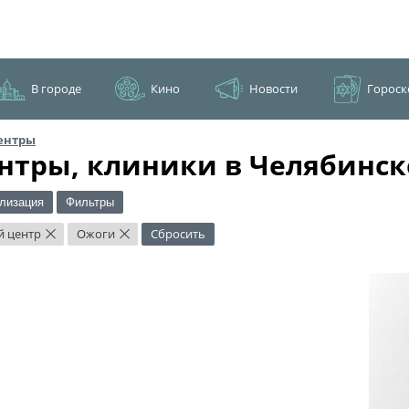
В городе
Кино
Новости
Гороск
ентры
нтры, клиники в Челябинск
лизация
Фильтры
й центр
Ожоги
Сбросить
×
×