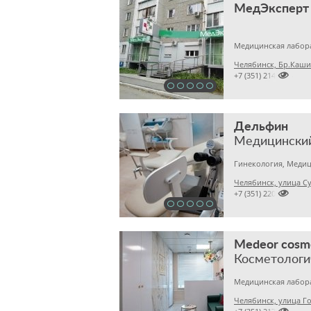
МедЭксперт
Челябинск, Бр.Каши

+7 (351) 2140314
Дельфин
Медицински
Гинекология, Медиц
Челябинск, улица С

+7 (351) 2201843
Medeor cosm
Косметологи
Челябинск, улица Го