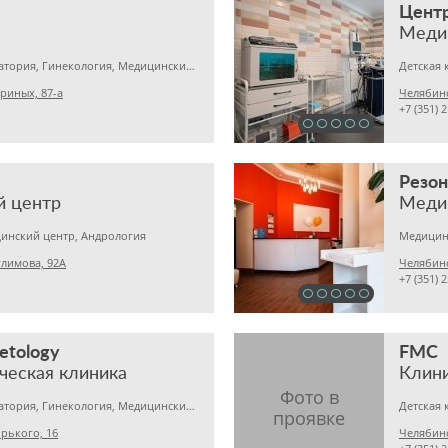
Центр
Меди
Медицинская лаборатория, Гинекология, Медицинский центр
Детская 
риных, 87-а
Челябинс
+7 (351) 
Резо
й центр
Меди
инский центр, Андрология
улимова, 92А
Челябинс
+7 (351) 
etology
FMC
ческая клиника
Клин
Медицинская лаборатория, Гинекология, Медицинский центр
рького, 16
Челябинс