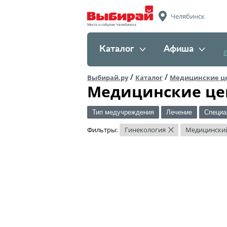
Челябинск
Места и события Челябинска
Каталог
Афиша
/
/
Выбирай.ру
Каталог
Медицинские ц
Медицинские це
Тип медучреждения
Лечение
Специа
Фильтры:
Гинекология
Медицински
×