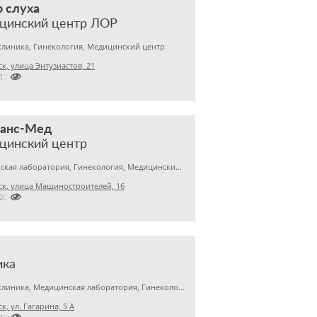
 слуха
цинский центр ЛОР
клиника, Гинекология, Медицинский центр
к, улица Энтузиастов, 21

2170167
нанс-Мед
цинский центр
Медицинская лаборатория, Гинекология, Медицинский центр
к, улица Машиностроителей, 16

2201031
ика
Детская клиника, Медицинская лаборатория, Гинекология
к, ул. Гагарина, 5 А