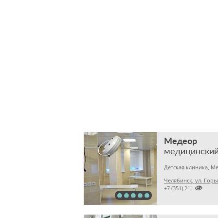
Медеор
медицинский
Челябинск, ул. Горь

+7 (351) 2172376