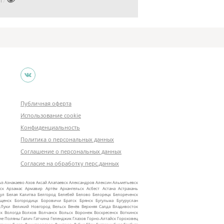

2173679
Публичная оферта
Использование cookie
Конфиденциальность
Политика о персональных данных
Соглашение о персональных данных
Согласие на обработку перс.данных
ыз
Азнакаево
Азов
Аксай
Алапаевск
Александров
Алексин
Альметьевск
ск
Арзамас
Армавир
Артём
Архангельск
Асбест
Астана
Астрахань
ул
Белая Калитва
Белгород
Белебей
Белово
Белорецк
Белореченск
ещенск
Богородицк
Боровичи
Братск
Брянск
Бугульма
Бугуруслан
 Луки
Великий Новгород
Вельск
Венёв
Верхняя Салда
Владивосток
ск
Вологда
Волхов
Волчанск
Вольск
Воронеж
Воскресенск
Воткинск
ие Поляны
Галич
Гатчина
Геленджик
Глазов
Горно‑Алтайск
Гороховец