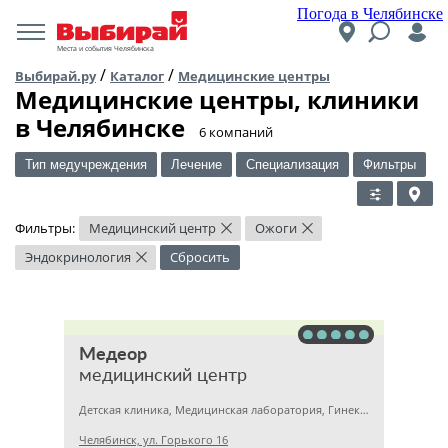
Погода в Челябинске
Места и события Челябинска
/
/
Выбирай.ру
Каталог
Медицинские центры
Медицинские центры, клиники
в Челябинске
​6 компаний
Тип медучреждения
Лечение
Специализация
Фильтры
Фильтры:
Медицинский центр
Ожоги
×
×
Эндокринология
Сбросить
×
Медеор
медицинский центр
Детская клиника, Медицинская лаборатория, Гинекология
Челябинск, ул. Горького 16