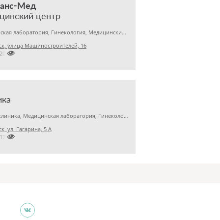
нанс-Мед
цинский центр
Медицинская лаборатория, Гинекология, Медицинский центр
к, улица Машиностроителей, 16

2201031
ика
Детская клиника, Медицинская лаборатория, Гинекология
к, ул. Гагарина, 5 А

2173679