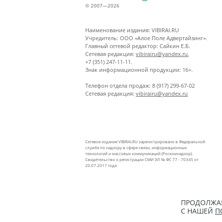
© 2007—2026
Наименование издания: VIBIRAI.RU
Учредитель: ООО «Алое Поле Адвертайзинг».
Главный сетевой редактор: Сайкин Е.Б.
Сетевая редакция:
vibirairu@yandex.ru
,
+7 (351) 247-11-11.
Знак информационной продукции: 16+.
Телефон отдела продаж: 8 (917) 299-67-02
Сетевая редакция:
vibirairu@yandex.ru
Сетевое издание VIBIRAI.RU зарегистрировано в Федеральной
службе по надзору в сфере связи, информационных
технологий и массовых коммуникаций (Роскомнадзор).
Свидетельство о регистрации СМИ ЭЛ № ФС 77 - 70345 от
20.07.2017 года
ПРОДОЛЖАЯ
С НАШЕЙ
П