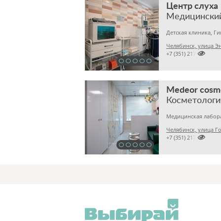
Центр слуха
Медицински
Детская клиника, Г
Челябинск, улица Эн

+7 (351) 2170167
Medeor cosm
Косметологи
Челябинск, улица Го

+7 (351) 2170122