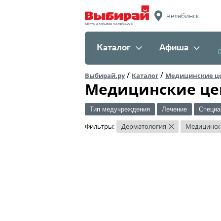
Челябинск
Места и события Челябинска
Каталог
Афиша
/
/
Выбирай.ру
Каталог
Медицинские ц
Медицинские це
Тип медучреждения
Лечение
Специа
Фильтры:
Дерматология
Медицинск
×