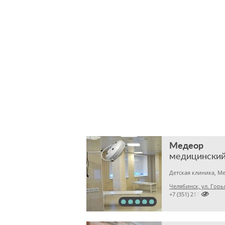
Медеор
медицинский
Челябинск, ул. Горь

+7 (351) 2172376