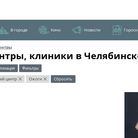
В городе
Кино
Новости
Гороск
ентры
нтры, клиники в Челябинск
лизация
Фильтры
ий центр
Ожоги
Сбросить
×
×