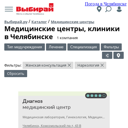
Погода в Челябинске
Места и события Челябинска
/
/
Выбирай.ру
Каталог
Медицинские центры
Медицинские центры, клиники
в Челябинске
​1 компания
Тип медучреждения
Лечение
Специализация
Фильтры
Фильтры:
Женская консультация
Наркология
×
×
Сбросить
Диагноз
медицинский центр
Медицинская лаборатория, Гинекология, Медицинский центр
Челябинск, Комсомольский пр-т, 43 В