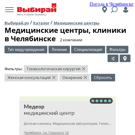
Погода в Челябинске
Места и события Челябинска
/
/
Выбирай.ру
Каталог
Медицинские центры
Медицинские центры, клиники
в Челябинске
​2 компании
Тип медучреждения
Лечение
Специализация
Фильтры
Фильтры:
Гинекологическая хирургия
×
Женская консультация
Ожирение
Сбросить
×
×
Медеор
медицинский центр
Детская клиника, Медицинская лаборатория, Гинекология
Челябинск, ул. Горького 16