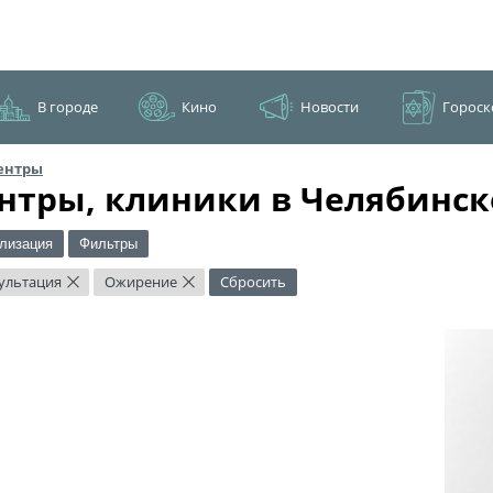
В городе
Кино
Новости
Гороск
ентры
нтры, клиники в Челябинск
лизация
Фильтры
ультация
Ожирение
Сбросить
×
×