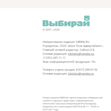
© 2007—2026
Наименование издания: VIBIRAI.RU
Учредитель: ООО «Алое Поле Адвертайзинг».
Главный сетевой редактор: Сайкин Е.Б.
Сетевая редакция:
vibirairu@yandex.ru
,
+7 (351) 247-11-11.
Знак информационной продукции: 16+.
Телефон отдела продаж: 8 (917) 299-67-02
Сетевая редакция:
vibirairu@yandex.ru
Сетевое издание VIBIRAI.RU зарегистрировано в Федеральной
службе по надзору в сфере связи, информационных
технологий и массовых коммуникаций (Роскомнадзор).
Свидетельство о регистрации СМИ ЭЛ № ФС 77 - 70345 от
20.07.2017 года