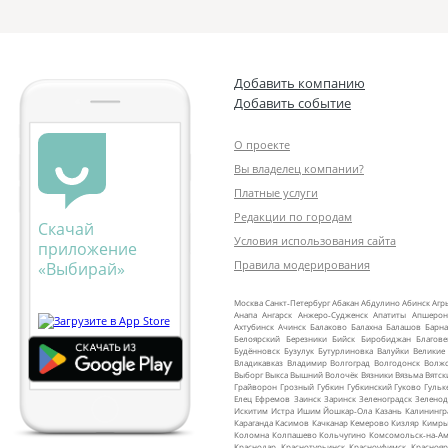
Добавить компанию
Добавить событие
О проекте
Вы владелец компании?
Платные услуги
Редакции по городам
Скачай
Условия использования сайта
приложение
Правила модерирования
«Выбирай»
Москва
Санкт‑Петербург
Абакан
Абдулино
Абинск
Агр
Анапа
Ангарск
Анжеро‑Судженск
Апатиты
Апшерон
Ахтубинск
Ачинск
Балаково
Балахна
Балашов
Барна
Белоярский
Березники
Бийск
Биробиджан
Благов
Будённовск
Бузулук
Бутурлиновка
Валуйки
Великие
Владикавказ
Владимир
Волгоград
Волгодонск
Волж
Выборг
Выкса
Вышний Волочёк
Вязники
Вязьма
Вятск
Грайворон
Грозный
Губкин
Губкинский
Гуково
Гульк
Елец
Ефремов
Заинск
Заринск
Зеленоградск
Зеленод
Искитим
Истра
Ишим
Йошкар‑Ола
Казань
Калинингр
Караганда
Касимов
Качканар
Кемерово
Кизляр
Кимр
Коломна
Колпашево
Кольчугино
Комсомольск‑на‑Ам
Краснодар
Краснотурьинск
Красноуфимск
Краснояр