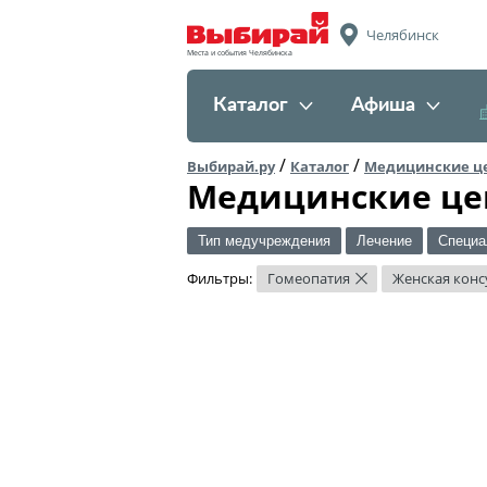
Челябинск
Места и события Челябинска
Каталог
Афиша
/
/
Выбирай.ру
Каталог
Медицинские ц
Медицинские це
Тип медучреждения
Лечение
Специа
Фильтры:
Гомеопатия
Женская конс
×