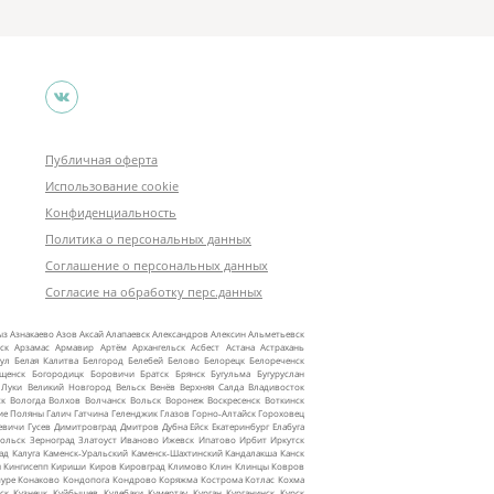
Публичная оферта
Использование cookie
Конфиденциальность
Политика о персональных данных
Соглашение о персональных данных
Согласие на обработку перс.данных
ыз
Азнакаево
Азов
Аксай
Алапаевск
Александров
Алексин
Альметьевск
ск
Арзамас
Армавир
Артём
Архангельск
Асбест
Астана
Астрахань
ул
Белая Калитва
Белгород
Белебей
Белово
Белорецк
Белореченск
ещенск
Богородицк
Боровичи
Братск
Брянск
Бугульма
Бугуруслан
 Луки
Великий Новгород
Вельск
Венёв
Верхняя Салда
Владивосток
ск
Вологда
Волхов
Волчанск
Вольск
Воронеж
Воскресенск
Воткинск
ие Поляны
Галич
Гатчина
Геленджик
Глазов
Горно‑Алтайск
Гороховец
евичи
Гусев
Димитровград
Дмитров
Дубна
Ейск
Екатеринбург
Елабуга
ольск
Зерноград
Златоуст
Иваново
Ижевск
Ипатово
Ирбит
Иркутск
ад
Калуга
Каменск‑Уральский
Каменск‑Шахтинский
Кандалакша
Канск
ы
Кингисепп
Кириши
Киров
Кировград
Климово
Клин
Клинцы
Ковров
уре
Конаково
Кондопога
Кондрово
Коряжма
Кострома
Котлас
Кохма
ск
Кузнецк
Куйбышев
Кулебаки
Кумертау
Курган
Курганинск
Курск