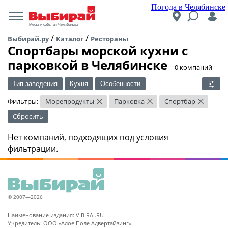
Погода в Челябинске
Места и события Челябинска
/
/
Выбирай.ру
Каталог
Рестораны
Спортбары морской кухни c
парковкой в Челябинске
​0 компаний
Тип заведения
Кухня
Особенности
Фильтры:
Морепродукты
Парковка
Спортбар
×
×
×
Сбросить
Нет компаний, подходящих под условия
фильтрации.
© 2007—2026
Наименование издания: VIBIRAI.RU
Учредитель: ООО «Алое Поле Адвертайзинг».