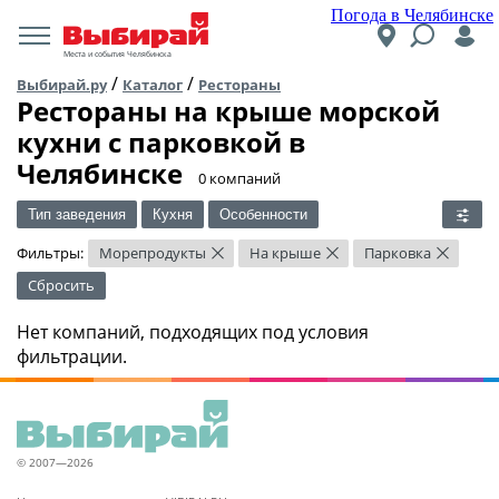
Погода в Челябинске
Места и события Челябинска
/
/
Выбирай.ру
Каталог
Рестораны
Рестораны на крыше морской
кухни c парковкой в
Челябинске
​0 компаний
Тип заведения
Кухня
Особенности
Фильтры:
Морепродукты
На крыше
Парковка
×
×
×
Сбросить
Нет компаний, подходящих под условия
фильтрации.
© 2007—2026