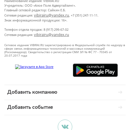
Наименование издания: VIBIRAI.RU
Учредитель: ООО «Алое Поле Адвертайзинг».
Главный сетевой редактор: Сайкин Е.Б.
vibirairu@yandex.ru
Сетевая редакция:
, +7 (351) 247-11-11.
Знак информационной продукции: 16+.
Телефон отдела продаж: 8 (917) 299-67-02
vibirairu@yandex.ru
Сетевая редакция:
Сетевое издание VIBIRAI.RU зарегистрировано в Федеральной службе по надзору в
сфере связи, информационных технологий и массовых коммуникаций
(Роскомнадзор). Свидетельство о регистрации СМИ ЭЛ № ФС 77 - 70345 от
20.07.2017 года
Добавить компанию
Добавить событие