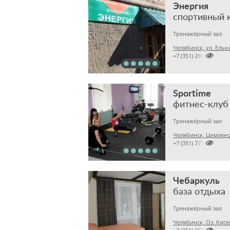
Энергия
спортивный 
Тренажёрный зал
Челябинск, ул. Ельк

+7 (351) 2635640
Sportime
фитнес-клуб
Тренажёрный зал
Челябинск, Цимлянс

+7 (351) 7774035
Чебаркуль
база отдыха
Тренажёрный зал
Челябинск, Оз. Кисе