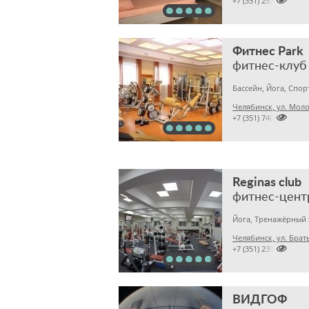

+7 (351) 2574677
Фитнес Park
фитнес-клуб
Бассейн, Йога, Спо
Челябинск, ул. Мол

+7 (351) 7401505
Reginas club
фитнес-цент
Йога, Тренажёрный 

+7 (351) 2395204
ВИДГОФ