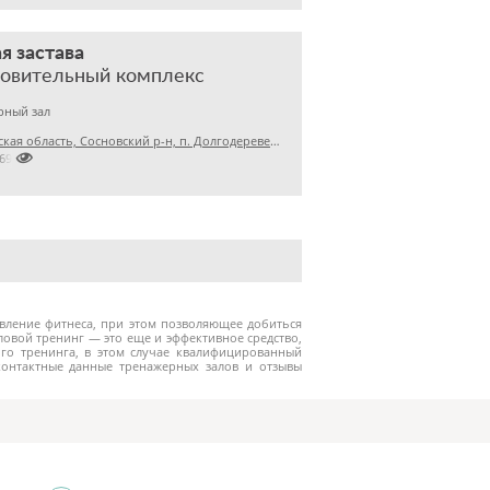
я застава
ровительный комплекс
рный зал
Челябинская область, Сосновский р-н, п. Долгодеревенское, д. Ключевка ОК «Лесная застава»

2694916
авление фитнеса, при этом позволяющее добиться
ловой тренинг — это еще и эффективное средство,
го тренинга, в этом случае квалифицированный
контактные данные тренажерных залов и отзывы