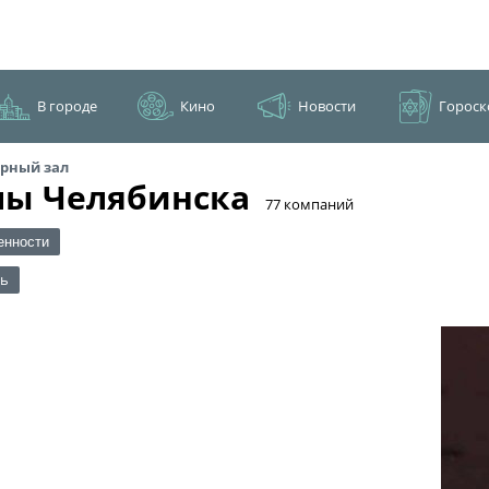
В городе
Кино
Новости
Гороск
рный зал
лы Челябинска
​77 компаний
енности
ть