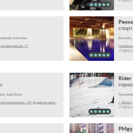
+7 (351) 
Рэкк
спорт
ртивный комплекс
Бассейн,
одогвардейцев, 17
Челябинс
+7 (351) 
Rider
р
горн
зал, Аэробика
Тренажё
Челябинск, ул. Братьев Кашириных, 141 (в здании автосалона Mitsubishi)
г. Миасс
+7 (351) 
PMg