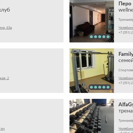
Перо
клуб
wellne
Тренажё
ина, 63а
Челябинс
+7 (351) 
Family
семе
Спортив
кая, 2
Челябинс
+7 (351) 
Alfa
трен
Тренажё
гач
Челябинс