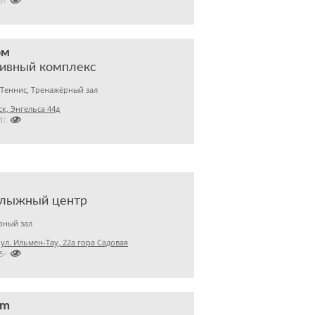

7760861
ом
ивный комплекс
 Теннис, Тренажёрный зал
к, Энгельса 44д

2100060
олыжный центр
рный зал
, ул. Ильмен-Тау, 22а гора Садовая

3546400
ym