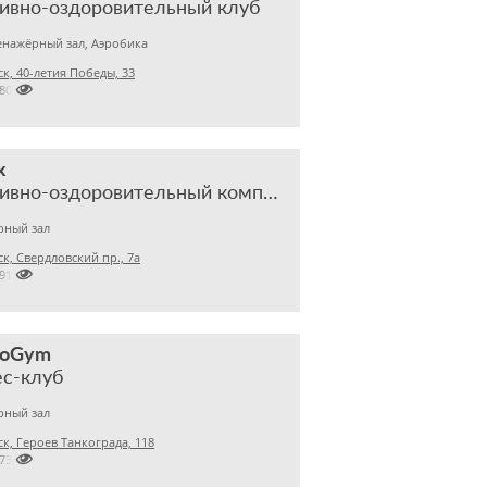
ивно-оздоровительный клуб
енажёрный зал, Аэробика
к, 40-летия Победы, 33

2807512
x
спортивно-оздоровительный комплекс
рный зал
к, Свердловский пр., 7а

7919911
noGym
ес-клуб
рный зал
к, Героев Танкограда, 118

7732420