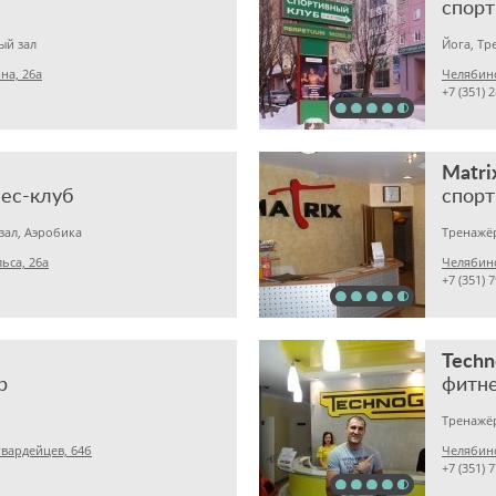
спорт
ый зал
Йога, Тр
на, 26а
Челябинс
+7 (351) 
Matri
ес-клуб
зал, Аэробика
Тренажё
ьса, 26а
Челябинс
+7 (351) 
Tech
р
фитн
Тренажё
вардейцев, 64б
Челябинс
+7 (351) 