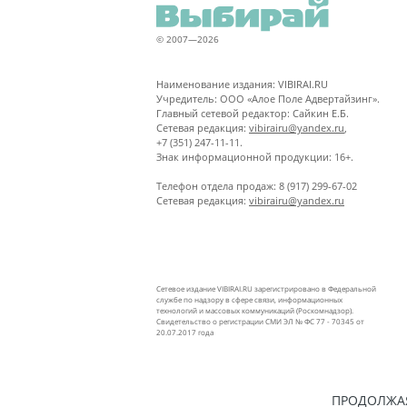
© 2007—2026
Наименование издания: VIBIRAI.RU
Учредитель: ООО «Алое Поле Адвертайзинг».
Главный сетевой редактор: Сайкин Е.Б.
Сетевая редакция:
vibirairu@yandex.ru
,
+7 (351) 247-11-11.
Знак информационной продукции: 16+.
Телефон отдела продаж: 8 (917) 299-67-02
Сетевая редакция:
vibirairu@yandex.ru
Сетевое издание VIBIRAI.RU зарегистрировано в Федеральной
службе по надзору в сфере связи, информационных
технологий и массовых коммуникаций (Роскомнадзор).
Свидетельство о регистрации СМИ ЭЛ № ФС 77 - 70345 от
20.07.2017 года
ПРОДОЛЖАЯ