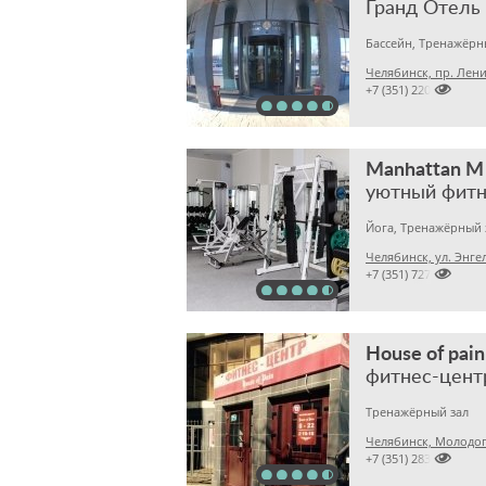
Гранд Отель
Бассейн, Тренажёрн
Челябинск, пр. Лени

+7 (351) 2200000
Manhattan M
уютный фитн
Йога, Тренажёрный 
Челябинск, ул. Энгел

+7 (351) 7277760
House of pain
фитнес-цент
Тренажёрный зал
Челябинск, Молодог

+7 (351) 2832576