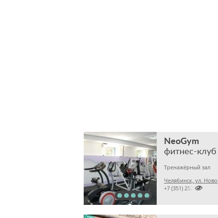
NeoGym
фитнес-клуб
Тренажёрный зал
Челябинск, ул. Ново

+7 (351) 2524381