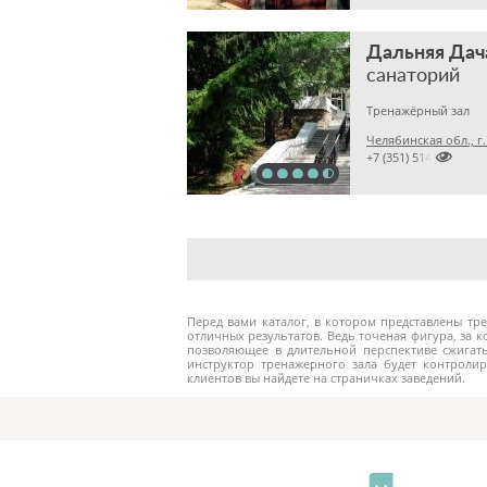
Дальняя Дач
санаторий
Тренажёрный зал
Челябинская обл., г

+7 (351) 5149451
Перед вами каталог, в котором представлены тр
отличных результатов. Ведь точеная фигура, за 
позволяющее в длительной перспективе сжигат
инструктор тренажерного зала будет контроли
клиентов вы найдете на страничках заведений.