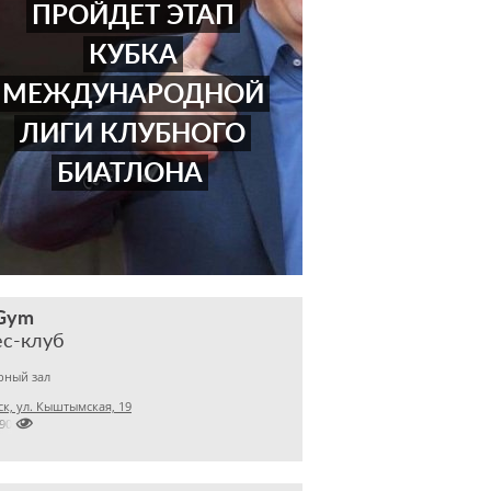
ПРОЙДЕТ ЭТАП
КУБКА
МЕЖДУНАРОДНОЙ
ЛИГИ КЛУБНОГО
БИАТЛОНА
 Gym
ес-клуб
рный зал
к, ул. Кыштымская, 19

7905816