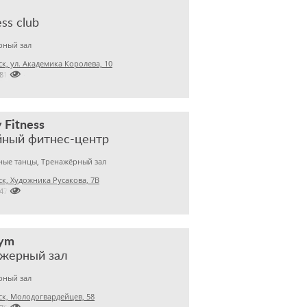
ss club
рный зал
к, ул. Академика Королева, 10

2810404
 Fitness
йный фитнес-центр
ные танцы, Тренажёрный зал
к, Художника Русакова, 7В

2473539
Gym
ажерный зал
рный зал
к, Молодогвардейцев, 58