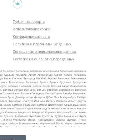
Публичная оферта
Использование cookie
Конфиденциальность
Политика о персональных данных
Соглашение о персональных данных
Согласие на обработку перс.данных
ыз
Азнакаево
Азов
Аксай
Алапаевск
Александров
Алексин
Альметьевск
ск
Арзамас
Армавир
Артём
Архангельск
Асбест
Астана
Астрахань
ул
Белая Калитва
Белгород
Белебей
Белово
Белорецк
Белореченск
ещенск
Богородицк
Боровичи
Братск
Брянск
Бугульма
Бугуруслан
 Луки
Великий Новгород
Вельск
Венёв
Верхняя Салда
Владивосток
ск
Вологда
Волхов
Волчанск
Вольск
Воронеж
Воскресенск
Воткинск
ие Поляны
Галич
Гатчина
Геленджик
Глазов
Горно‑Алтайск
Гороховец
евичи
Гусев
Димитровград
Дмитров
Дубна
Ейск
Екатеринбург
Елабуга
ольск
Зерноград
Златоуст
Иваново
Ижевск
Ипатово
Ирбит
Иркутск
ад
Калуга
Каменск‑Уральский
Каменск‑Шахтинский
Кандалакша
Канск
ы
Кингисепп
Кириши
Киров
Кировград
Климово
Клин
Клинцы
Ковров
уре
Конаково
Кондопога
Кондрово
Коряжма
Кострома
Котлас
Кохма
ск
Кузнецк
Куйбышев
Кулебаки
Кумертау
Курган
Курганинск
Курск
Ленинск‑Кузнецкий
Ленск
Лесосибирск
Ливны
Липецк
Лиски
огорск
Майкоп
Малоярославец
Мариинский Посад
Маркс
Махачкала
Михайловка
Мичуринск
Можайск
Моздок
Мончегорск
Муравленко
жные Челны
Надым
Назарово
Нальчик
Наро‑Фоминск
Нарьян‑Мар
текамск
Нефтеюганск
Нижневартовск
Нижнекамск
Нижнеудинск
инск
Новороссийск
Новосибирск
Ноябрьск
Нягань
Октябрьский
Омск