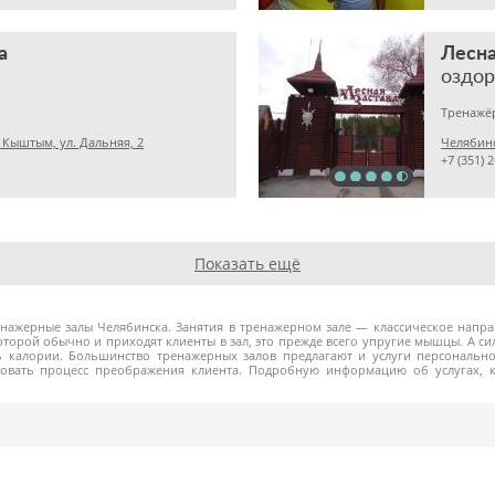
а
Лесна
оздо
Тренажё
. Кыштым, ул. Дальняя, 2
+7 (351) 
Показать ещё
енажерные залы Челябинска. Занятия в тренажерном зале — классическое напр
которой обычно и приходят клиенты в зал, это прежде всего упругие мышцы. А си
ь калории. Большинство тренажерных залов предлагают и услуги персонально
ровать процесс преображения клиента. Подробную информацию об услугах, 