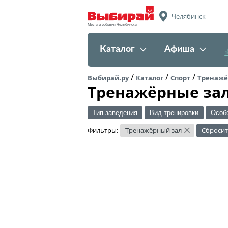
Челябинск
Места и события Челябинска
Каталог
Афиша
/
/
/
Выбирай.ру
Каталог
Спорт
Тренажё
Тренажёрные за
Тип заведения
Вид тренировки
Особ
Фильтры:
Тренажёрный зал
Сброси
×