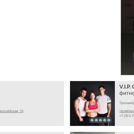
V.I.P.
фитн
Тренажё
российская, 10
Челябинс
+7 (351) 