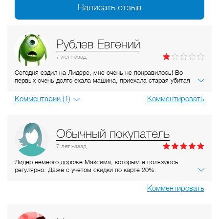
Написать отзыв
Рублев Евгений
7 лет
назад
Сегодня ездил на Лидере, мне очень не понравилось! Во
первых очень долго ехала машина, приехала старая убитая
приора и грязным салоном. Думаю это была последняя поездка
на этом такси! Лучше уж немного переплатить, но доехать на
Комментарии (1)
Комментировать
нормальном автомобиле в комфорте на Яндекс такси или
Убере...
Обычный покупатель
7 лет
назад
Лидер немного дороже Максима, которым я пользуюсь
регулярно. Даже с учетом скидки по карте 20%.
Заказываю такси Лидер когда у Максима долго нет свободных
машин.
Комментировать
Никогда не возникало у меня неприятных ситуаций, может
потому что не так часто пользуюсь, а может просто водители
проверенные.
Машины есть свободные всегда, достаточно быстро берут