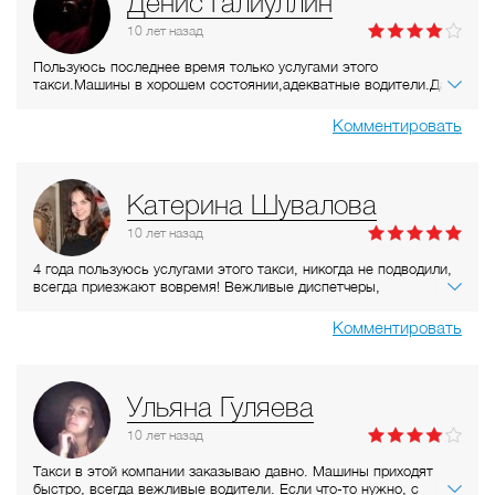
Денис Галиуллин
10 лет
назад
Пользуюсь последнее время только услугами этого
такси.Машины в хорошем состоянии,адекватные водители.Да и
цены вполне преемлемые.Особенно радует наличие
приложения на IOS "RUTAXI".Можно вбить адреса и
Комментировать
приложение само рассчитает цену и вызовет машину.Более
того радует,что есть возможность связаться непосредственно
с самим водителем и обговорить,куда и как лучше подъехать.
Катерина Шувалова
10 лет
назад
4 года пользуюсь услугами этого такси, никогда не подводили,
всегда приезжают вовремя! Вежливые диспетчеры,
приемлемые цены, бонусная система. Хорошие водители, во
время езды не гоняют, а это очень важно!!!!!!!!!!!!
Комментировать
Ульяна Гуляева
10 лет
назад
Такси в этой компании заказываю давно. Машины приходят
быстро, всегда вежливые водители. Если что-то нужно, с