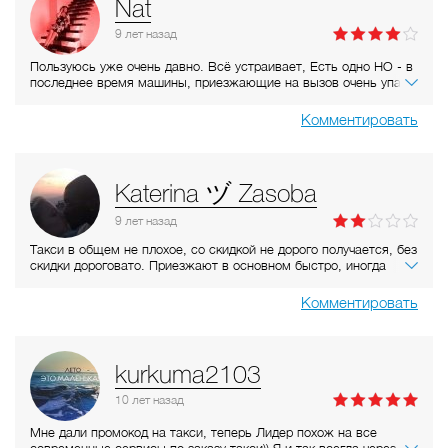
Nat
заказ и также быстро приезжают. Развалюх не встречала, все
автомобили нормальные.
9 лет
назад
Пользуюсь уже очень давно. Всё устраивает, Есть одно НО - в
последнее время машины, приезжающие на вызов очень упали
в качестве, хоть цена за поездку и выросла (а при заказе
никогда не уточняют хочешь ли машину получше, хотя пару лет
Комментировать
назад спрашивали какого класса машину нужно). Остальное
плюсы: нет такого, что после звонка приходится долго ждать
машину, в течение 10 минут приезжают всегда. Пусть и есть
компании с расценками поменьше, но там приходилось ждать
Katerina ヅ Zasoba
до часа - так что "вернулась" к Лидеру.
9 лет
назад
Такси в общем не плохое, со скидкой не дорого получается, без
скидки дороговато. Приезжают в основном быстро, иногда
слишком быстро, операторы не спрашивают через сколько
подъехать, просто бросают трубку, иногда не успеваешь
Комментировать
сказать! Такси не плохое...но в прошлый раз просто возмутили,
вызвала такси на Российскую 20, не могли найти машину пол
часа, кое как нашли, Тайота гос номер 005, после ожидания
минут 10, машина подъехала еще и не туда куда нужно...
kurkuma2103
водитель сказал, что ему оператор сказала туда подъехать,
выбесили конкретно!
10 лет
назад
Мне дали промокод на такси, теперь Лидер похож на все
современные сервисы по заказу такси)) Я и так всегда через