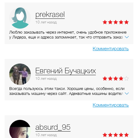
prekrasel
10 лет
назад
Люблю заказывать через интернет, очень удобное приложение
у Лидера, еще и адреса запоминает, так что отправить заказ
супер легко =)) Плюс через приложение я получаю
максимальную скидку (25%), что ооочень приятно)
Комментировать
Евгений Бучацких
10 лет
назад
Всегда пользуюсь этим такси. Хорошие цены, особенно, если
заказывать машину через сайт. Адекватные машины водители)
Правда, часто приезжают раньше времени и начинают звонить,
просить, чтобы вышел пораньше.
Комментировать
absurd_95
10 лет
назад