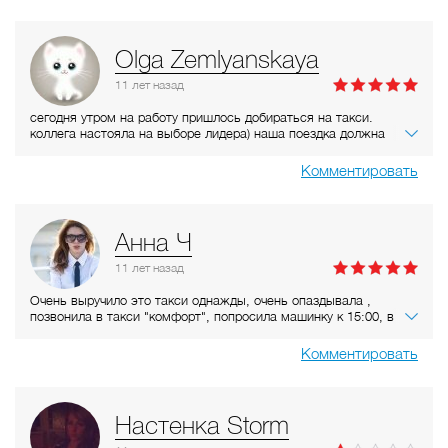
Olga Zemlyanskaya
11 лет
назад
сегодня утром на работу пришлось добираться на такси.
коллега настояла на выборе лидера) наша поездка должна
была стоить 155 рублей. у меня 500 купюра, а у коллеги 100 и
мелочь) у доброго дяди-водителя не нашлась сдача, и он
Комментировать
простил нам недостачу ))) поездка обошлась 134 рубля 60
копеек )
Анна Ч
11 лет
назад
Очень выручило это такси однажды, очень опаздывала ,
позвонила в такси "комфорт", попросила машинку к 15:00, в
назначенное время никто не приехал, после 20 минут ругани с
диспетчером, быстро позвонила в это такси, слава богу, что
Комментировать
была свободная машинка неподалеку, и такси подъехало через
12 минут. И я успела на важную встречу. Теперь пользуюсь
только этим такси.Поездки не дорогие. Есть система скидок.
Настенка Storm