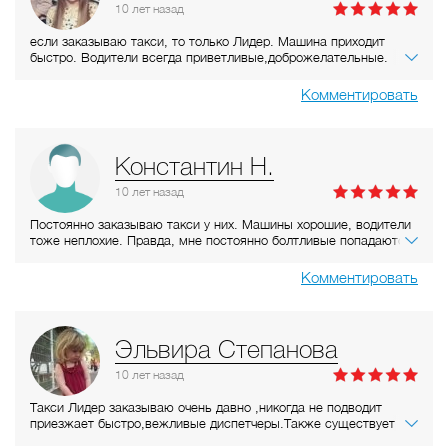
перезванивайте" и положила трубку!!!
10 лет
назад
С утра вовсе не дождешься! Нанимаешь машину за час, они
перезванивают за 5 минут до требуемого времени и сообщают,
если заказываю такси, то только Лидер. Машина приходит
что машины нет!!! и что ждать еще минимум минут 20!!! Ребят,
быстро. Водители всегда приветливые,доброжелательные.
ауу!!! Если бы у меня было запасных 20 минут, я бы не
очень часто попадаются очень разговорчивые, но это не беда,
нанимала машину заранее за час!!!
поговорить тоже люблю. Из плюсов можно еще отметить он-
Комментировать
На мой взгляд - слишком много на себя берут. Я конечно
лайн заказ, что очень удобно.
понимаю, что первое такси в городе и заказов итак много, но
что-то слишком хамское отношение в последнее время.
Мой совет руководству: меняйте состав!!!!
Константин Н.
10 лет
назад
Постоянно заказываю такси у них. Машины хорошие, водители
тоже неплохие. Правда, мне постоянно болтливые попадаются,
а иногда просто хочет домой в тишине приехать) Есть система
скидок, онлайн вызовы, все очень удобно и легко.
Комментировать
Эльвира Степанова
10 лет
назад
Такси Лидер заказываю очень давно ,никогда не подводит
приезжает быстро,вежливые диспетчеры.Также существует
очень удобная система скидок с помощью карт и заказ через