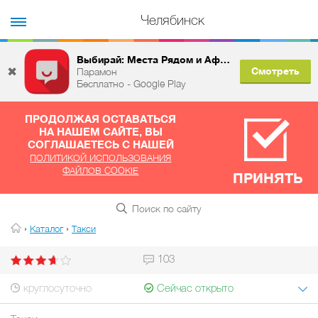
Челябинск
Выбирай: Места Рядом и Афиша
✖
Смотреть
Парамон
Бесплатно - Google Play
ПРОДОЛЖАЯ ОСТАВАТЬСЯ
НА НАШЕМ САЙТЕ, ВЫ
СОГЛАШАЕТЕСЬ С НАШЕЙ
ПОЛИТИКОЙ ИСПОЛЬЗОВАНИЯ
ФАЙЛОВ COOKIE
ПРИНЯТЬ
›
›
Каталог
Такси
103
круглосуточно
Сейчас открыто