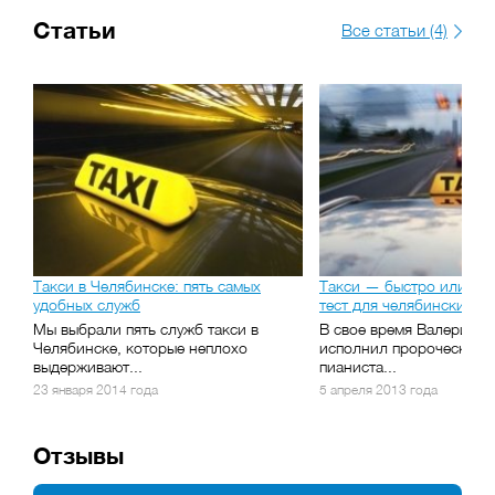
Статьи
Все статьи (4)
Такси в Челябинске: пять самых
Такси — быстро или как
удобных служб
тест для челябинских та
Мы выбрали пять служб такси в
В свое время Валерий Л
Челябинске, которые неплохо
исполнил пророческое:
выдерживают...
пианиста...
23 января 2014 года
5 апреля 2013 года
Отзывы