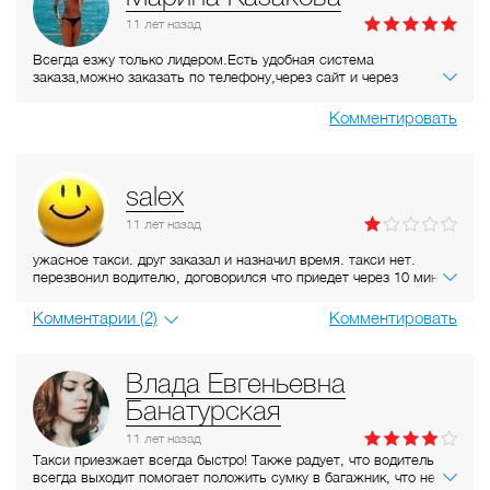
11 лет
назад
Всегда езжу только лидером.Есть удобная система
заказа,можно заказать по телефону,через сайт и через
приложение на телефоне(минимальная стоимость заказа
именно через приложение!!!!)Также можно выбрать эконом и
Комментировать
комфорт класс.Приезжают всегда быстро,буквально за 10
минут!
salex
11 лет
назад
ужасное такси. друг заказал и назначил время. такси нет.
перезвонил водителю, договорился что приедет через 10 минут.
машины все равно нет. перезванивает оператор-хамка и что-то
непонятное орет в трубку. чуть на работу не опаздал
Комментарии (2)
Комментировать
Влада Евгеньевна
Банатурская
11 лет
назад
Такси приезжает всегда быстро! Также радует, что водитель
всегда выходит помогает положить сумку в багажник, что не