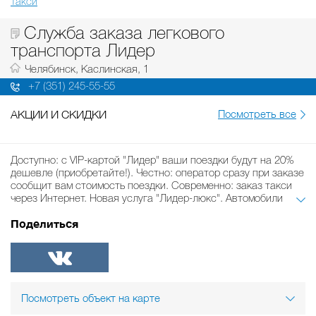
Такси
Служба заказа легкового
транспорта Лидер
Челябинск, Каслинская, 1
+7 (351) 245-55-55
АКЦИИ И СКИДКИ
Посмотреть все
Доступно: с VIP-картой "Лидер" ваши поездки будут на 20%
дешевле (приобретайте!). Честно: оператор сразу при заказе
сообщит вам стоимость поездки. Современно: заказ такси
через Интернет. Новая услуга "Лидер-люкс". Автомобили
комфорт-класса (Volkswagen, Ford, Toyota и др.). От 100 руб.
Поделиться
по городу (до 3 км) или от 300 руб./час. Действуют VIP-карты
(скидка 20%) и дисконтные карты (скидка 10%) "Лидер". Тел.
245-77-55.
ВКонтакте
Посмотреть объект на карте