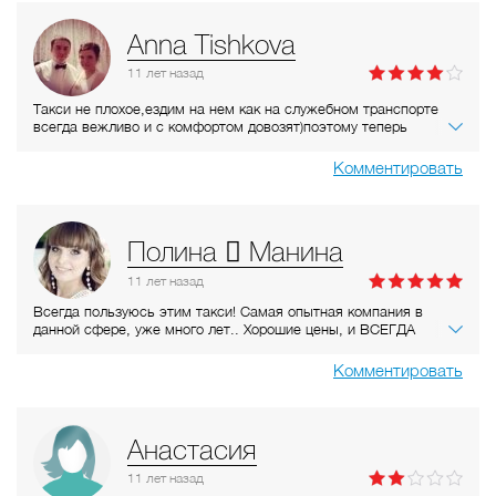
Anna Tishkova
11 лет
назад
Такси не плохое,ездим на нем как на служебном транспорте
всегда вежливо и с комфортом довозят)поэтому теперь
пользуемся и в личных целях)хорошее соотношение цена
качество)
Комментировать
Полина  Манина
11 лет
назад
Всегда пользуюсь этим такси! Самая опытная компания в
данной сфере, уже много лет.. Хорошие цены, и ВСЕГДА
быстро приезжают! Молодцы!
Комментировать
Анастасия
11 лет
назад