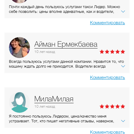
Почти каждый день пользуюсь услугами такси Лидер. Можно
себе позволить: цены вполне адекватные, как и водители,
кстати, что в наше время - большая редкость! Возможность
заказывать такси не только по телефону, но и в интернете, и по
Комментировать
смс - тоже большой плюс. Очень здорово, что есть Лидер,
всегда выручает! :)
Айман Ермекбаева
10 лет
назад
Всегда пользуюсь услугами данной компании. Нравится то, что
машину ждать долго не приходится. Водители всегда
позитивные и терпеливые. За несколько лет "Лидер"
зарекомендовала себя настоящим лидером В сфере
Комментировать
транспортных услуг)))Желаю дальнейшего процветания))
МилаМилая
10 лет
назад
Я постоянно пользуюсь Лидером, цена/качество меня
устраивает. Тот, кто пишет негативные отзывы, наверное,
просто не очень позитивно настроен к этому миру)) Я всегда
дружелюбна и приветлива с таксистами, поэтому мне и
Комментировать