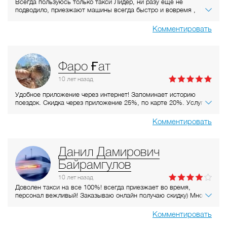
Всегда пользуюсь только такси Лидер, ни разу еще не
подводило, приезжают машины всегда быстро и вовремя ,
сдача у водителей есть , есть скидки , цены адекватные ,
операторы вежливые , водители приветливые и
Комментировать
доброжелательные ))
Фаро Ғат
10 лет
назад
Удобное приложение через интернет! Запоминает историю
поездок. Скидка через приложение 25%, по карте 20%. Услугой
очень довольна, ждать такси долго не приходится, всегда есть
смс оповещение, водители адекватные, персонал вежливый.
Комментировать
Данил Дамирович
Байрамгулов
10 лет
назад
Доволен такси на все 100%! всегда приезжает во время,
персонал вежливый! Заказываю онлайн получаю скидку) Много
моих знаковых пользуется именно этим такси
Комментировать