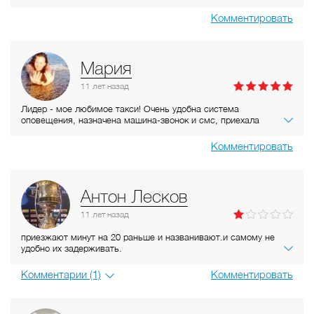
мало важно. Машины чистые, новые! Единственное миф про их
скидки по карте, а так хорошее такси!
Комментировать
Мария
11 лет
назад
Лидер - мое любимое такси! Очень удобна система
оповещения, назначена машина-звонок и смс, приехала
машина-тоже самое) Может и можно где найти дешевле такси,
но зато это проверенное! Даже в плохую погоду или в
Комментировать
праздники точно машина приедет и отвезет!
Антон Лесков
11 лет
назад
приезжают минут на 20 раньше и названивают.и самому не
удобно их задерживать.
Комментарии (1)
Комментировать