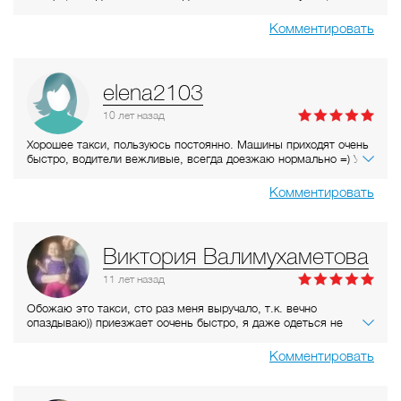
водителем можно связаться, что бывает очень важно.)
Максимум, что случалось - водители машины не могли найди
Комментировать
правильный въезд или нужный подъезд, ибо нумерация
подъездов корявая.
Нравится, что есть карта на скидку, пользуюсь услугами и в
целом довольна.))
elena2103
10 лет
назад
Хорошее такси, пользуюсь постоянно. Машины приходят очень
быстро, водители вежливые, всегда доезжаю нормально =) У
меня есть карта с 20% скидкой, поэтому еще и недорого
выходит) Довольна я этой фирмой, в общем))
Комментировать
Виктория Валимухаметова
11 лет
назад
Обожаю это такси, сто раз меня выручало, т.к. вечно
опаздываю)) приезжает оочень быстро, я даже одеться не
успеваю) из ста поездок, наверное, только одна не удастся, и
то из-за погодных условий)))))))
Комментировать