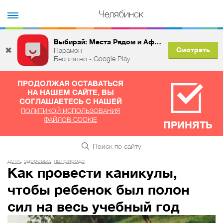
Челябинск
Выбирай: Места Рядом и Афиша
✖
Смотреть
Парамон
Бесплатно - Google Play
ПРОДОЛЖАЯ ОСТАВАТЬСЯ
НА НАШЕМ САЙТЕ, ВЫ
СОГЛАШАЕТЕСЬ С НАШЕЙ
ПОЛИТИКОЙ ИСПОЛЬЗОВАНИЯ
ФАЙЛОВ COOKIE
ПРИНЯТЬ
,
,
дети
здоровье
на природе
Как провести каникулы,
чтобы ребенок был полон
сил на весь учебный год