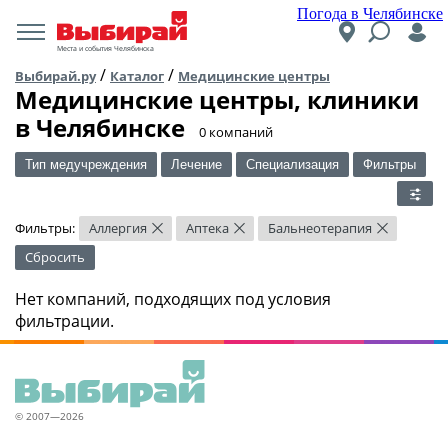
Погода в Челябинске
Места и события Челябинска
/
/
Выбирай.ру
Каталог
Медицинские центры
Медицинские центры, клиники
в Челябинске
​0 компаний
Тип медучреждения
Лечение
Специализация
Фильтры
Фильтры:
Аллергия
Аптека
Бальнеотерапия
×
×
×
Сбросить
Нет компаний, подходящих под условия
фильтрации.
© 2007—2026