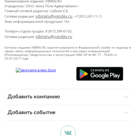
Наименование издания: VIBIRAI.RU
Учредитель: ООО «Алое Поле Адвертайзинг».
Главный сетевой редактор: Сайкин Е.Б.
vibirairu@yandex.ru
Сетевая редакция:
, +7 (351) 247-11-11.
Знак информационной продукции: 16+.
Телефон отдела продаж: 8 (917) 299-67-02
vibirairu@yandex.ru
Сетевая редакция:
Сетевое издание VIBIRAI.RU зарегистрировано в Федеральной службе по надзору в
сфере связи, информационных технологий и массовых коммуникаций
(Роскомнадзор). Свидетельство о регистрации СМИ ЭЛ № ФС 77 - 70345 от
20.07.2017 года
Добавить компанию
Добавить событие