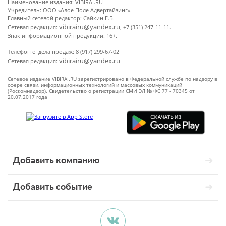
Наименование издания: VIBIRAI.RU
Учредитель: ООО «Алое Поле Адвертайзинг».
Главный сетевой редактор: Сайкин Е.Б.
vibirairu@yandex.ru
Сетевая редакция:
, +7 (351) 247-11-11.
Знак информационной продукции: 16+.
Телефон отдела продаж: 8 (917) 299-67-02
vibirairu@yandex.ru
Сетевая редакция:
Сетевое издание VIBIRAI.RU зарегистрировано в Федеральной службе по надзору в
сфере связи, информационных технологий и массовых коммуникаций
(Роскомнадзор). Свидетельство о регистрации СМИ ЭЛ № ФС 77 - 70345 от
20.07.2017 года
Добавить компанию
Добавить событие