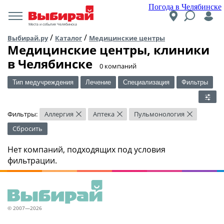
Погода в Челябинске
Места и события Челябинска
/
/
Выбирай.ру
Каталог
Медицинские центры
Медицинские центры, клиники
в Челябинске
​0 компаний
Тип медучреждения
Лечение
Специализация
Фильтры
Фильтры:
Аллергия
Аптека
Пульмонология
×
×
×
Сбросить
Нет компаний, подходящих под условия
фильтрации.
© 2007—2026