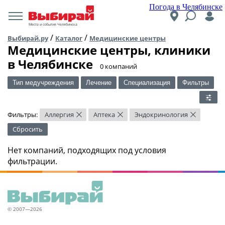
Погода в Челябинске
Места и события Челябинска
/
/
Выбирай.ру
Каталог
Медицинские центры
Медицинские центры, клиники
в Челябинске
​0 компаний
Тип медучреждения
Лечение
Специализация
Фильтры
Фильтры:
Аллергия
Аптека
Эндокринология
×
×
×
Сбросить
Нет компаний, подходящих под условия
фильтрации.
© 2007—2026