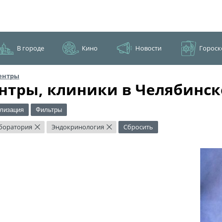
В городе
Кино
Новости
Гороск
ентры
нтры, клиники в Челябинск
лизация
Фильтры
боратория
Эндокринология
Сбросить
×
×