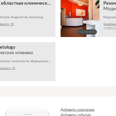
Челябинская областная клиническая больница
Резо
Меди
атория, Андрология, Больница
вского, 70
Челябинс
+7 (351) 
etology
ческая клиника
Медицинская лаборатория, Гинекология, Медицинский центр
рького, 16
Добавить компанию
Добавить событие