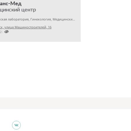
нанс-Мед
цинский центр
Медицинская лаборатория, Гинекология, Медицинский центр
к, улица Машиностроителей, 16

2201031