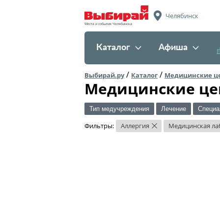
Челябинск
Места и события Челябинска
Каталог
Афиша
/
/
Выбирай.ру
Каталог
Медицинские ц
Медицинские це
Тип медучреждения
Лечение
Специа
Фильтры:
Аллергия
Медицинская ла
×