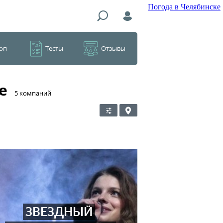
Погода в Челябинске
оп
Тесты
Отзывы
е
​5 компаний
ЗВЕЗДНЫЙ