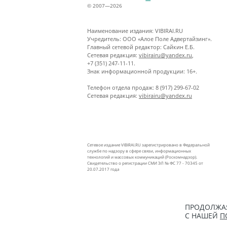
© 2007—2026
Наименование издания: VIBIRAI.RU
Учредитель: ООО «Алое Поле Адвертайзинг».
Главный сетевой редактор: Сайкин Е.Б.
Сетевая редакция:
vibirairu@yandex.ru
,
+7 (351) 247-11-11.
Знак информационной продукции: 16+.
Телефон отдела продаж: 8 (917) 299-67-02
Сетевая редакция:
vibirairu@yandex.ru
Сетевое издание VIBIRAI.RU зарегистрировано в Федеральной
службе по надзору в сфере связи, информационных
технологий и массовых коммуникаций (Роскомнадзор).
Свидетельство о регистрации СМИ ЭЛ № ФС 77 - 70345 от
20.07.2017 года
ПРОДОЛЖАЯ
С НАШЕЙ
П