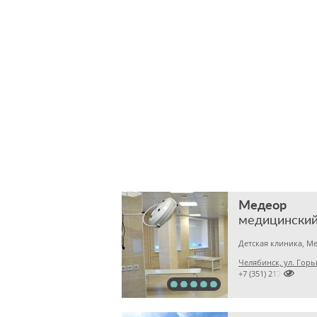
Медеор
медицинский
Челябинск, ул. Горь

+7 (351) 2172376