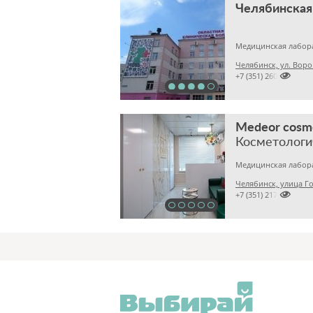
Медицинская лабор
Челябинск, ул. Воро

+7 (351) 2609824
Medeor cosm
Косметологи
Челябинск, улица Го

+7 (351) 2170122