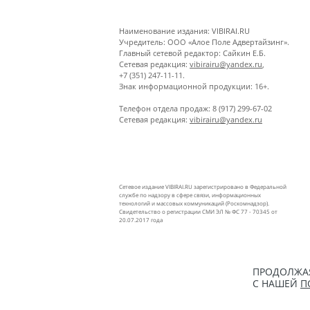
Наименование издания: VIBIRAI.RU
Учредитель: ООО «Алое Поле Адвертайзинг».
Главный сетевой редактор: Сайкин Е.Б.
Сетевая редакция:
vibirairu@yandex.ru
,
+7 (351) 247-11-11.
Знак информационной продукции: 16+.
Телефон отдела продаж: 8 (917) 299-67-02
Сетевая редакция:
vibirairu@yandex.ru
Сетевое издание VIBIRAI.RU зарегистрировано в Федеральной
службе по надзору в сфере связи, информационных
технологий и массовых коммуникаций (Роскомнадзор).
Свидетельство о регистрации СМИ ЭЛ № ФС 77 - 70345 от
20.07.2017 года
ПРОДОЛЖАЯ
С НАШЕЙ
П