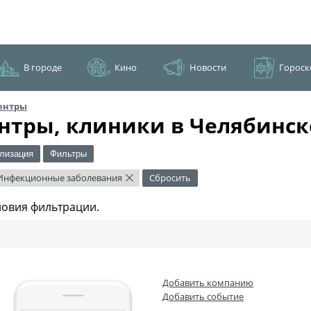
В городе
Кино
Новости
Гороск
ентры
нтры, клиники в Челябинск
лизация
Фильтры
Инфекционные заболевания
Сбросить
×
ловия фильтрации.
Добавить компанию
Добавить событие