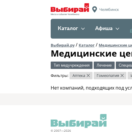
Челябинск
Места и события Челябинска
Каталог
Афиша
/
/
Выбирай.ру
Каталог
Медицинские ц
Медицинские це
Тип медучреждения
Лечение
Специа
Фильтры:
Аптека
Гомеопатия
×
×
Нет компаний, подходящих под ус
© 2007—2026