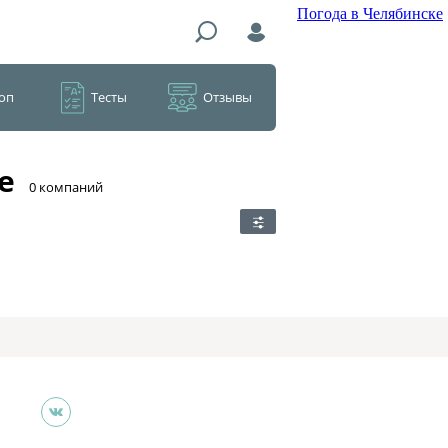
Погода в Челябинске
оп
Тесты
Отзывы
е
​0 компаний